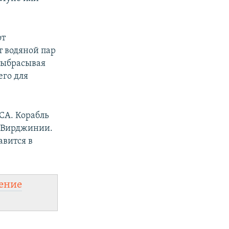
от
т водяной пар
 выбрасывая
его для
СА. Корабль
в Вирджинии.
авится в
ение