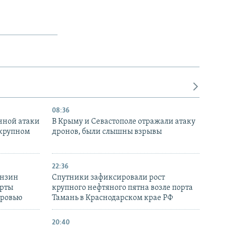
08:36
нной атаки
В Крыму и Севастополе отражали атаку
 крупном
дронов, были слышны взрывы
22:36
ензин
Спутники зафиксировали рост
ерты
крупного нефтяного пятна возле порта
оровью
Тамань в Краснодарском крае РФ
20:40