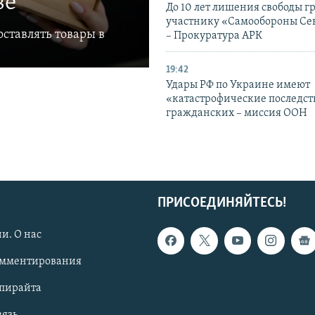
ве
До 10 лет лишения свободы г
участнику «Самообороны Се
ставлять товары в
– Прокуратура АРК
19:42
Удары РФ по Украине имеют
«катастрофические последст
гражданских – миссия ООН
ПРИСОЕДИНЯЙТЕСЬ!
и. О нас
омментирования
опирайта