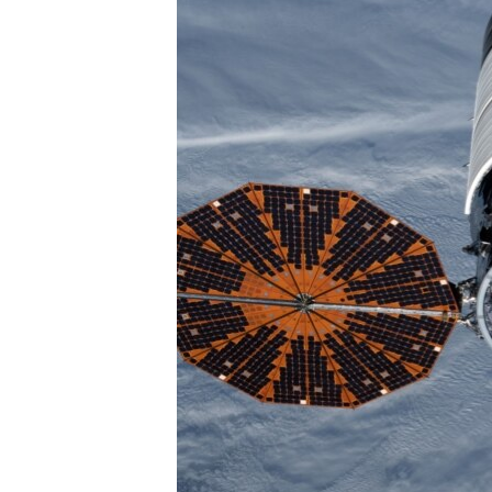
ПОБЕДИТЕЛЕЙ НЕ СУДЯТ?
КРЫМ.НЕПОКОРЕННЫЙ
ELIFBE
УКРАИНСКАЯ ПРОБЛЕМА КРЫМА