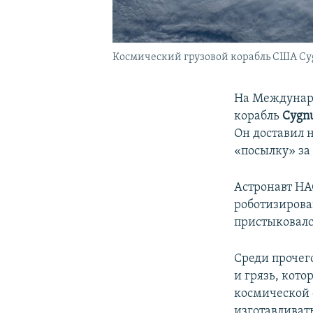
Космический грузовой корабль США Cy
На Междунар
корабль
Cygn
Он доставил 
«посылку» за
Астронавт Н
роботизирова
пристыковалс
Среди прочег
и грязь, кото
космической 
изготавливат