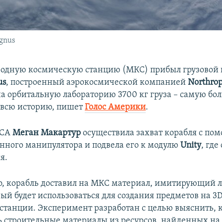
gnus
одную космическую станцию (МКС) прибыл грузовой
us
, построенный аэрокосмической компанией
Northro
на орбитальную лабораторию 3700 кг груза – самую б
 всю историю, пишет
Голос Америки
.
АСА
Меган Макартур
осуществила захват корабля с по
нного манипулятора и подвела его к модулю
Unity
, где
я.
о, корабль доставил на МКС материал, имитирующий 
рый будет использоваться для создания предметов на 
станции. Эксперимент разработан с целью выяснить, 
ь строительные материалы из ресурсов, найденных на