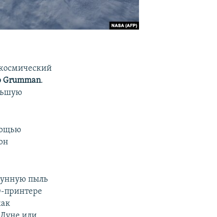
 космический
p Grumman
.
ольшую
мощью
 он
лунную пыль
3D-принтере
как
 Луне или