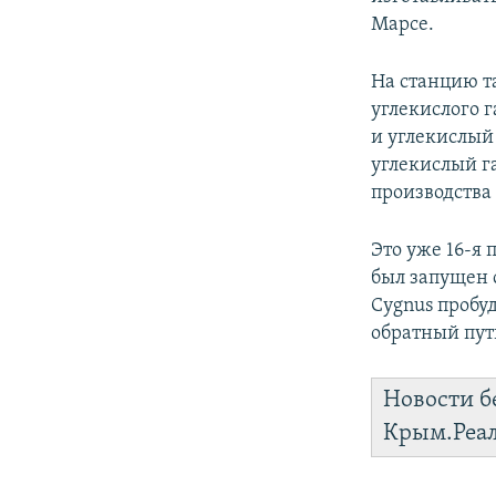
Марсе.
На станцию та
углекислого г
и углекислый
углекислый га
производства
Это уже 16-я
был запущен
Cygnus пробуд
обратный путь
Новости б
Крым.Реа