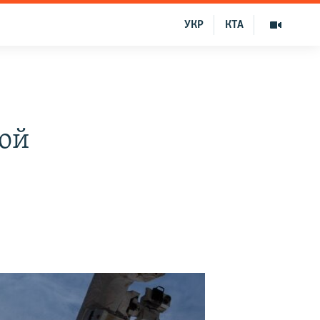
УКР
КТА
ой