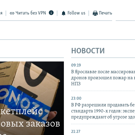
ся
Читать без VPN
Follow us
Печать
НОВОСТИ
09:19
В Ярославле после массирова
дронов произошел пожар на
НПЗ
23:00
В РФ разрешили продавать б
ркетплейс
стандарта 1990-х годов: эксп
предупреждают об угрозе зд
овых заказов
21:27