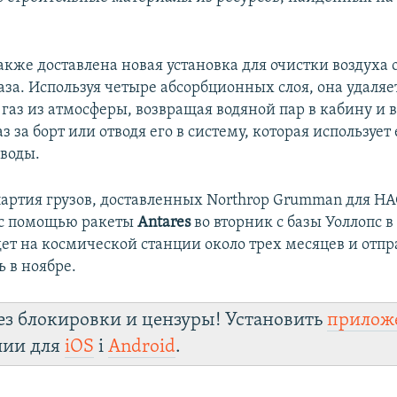
кже доставлена новая установка для очистки воздуха 
аза. Используя четыре абсорбционных слоя, она удаляе
 газ из атмосферы, возвращая водяной пар в кабину и
з за борт или отводя его в систему, которая использует 
 воды.
 партия грузов, доставленных Northrop Grumman для НА
 с помощью ракеты
Antares
во вторник с базы Уоллопс 
ет на космической станции около трех месяцев и отпр
 в ноябре.
ез блокировки и цензуры! Установить
прилож
лии для
iOS
і
Android
.