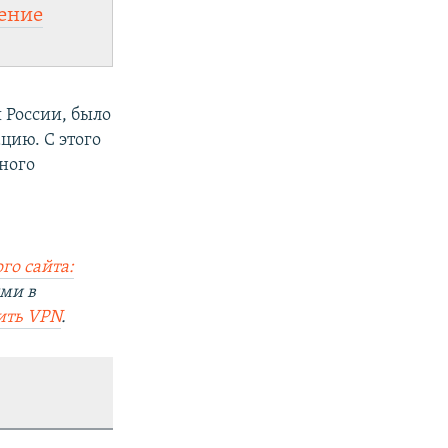
ение
 России, было
цию. С этого
ного
го сайта:
ми в
ить
VPN
.