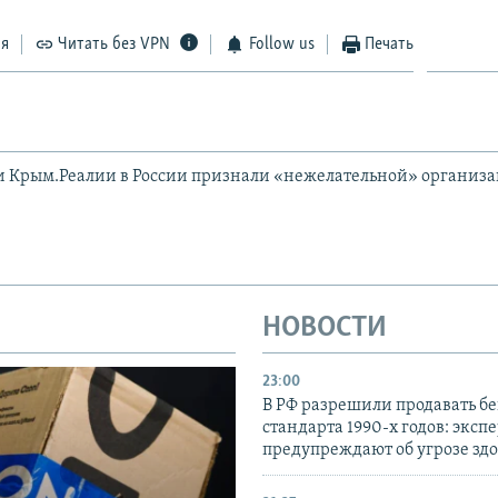
ся
Читать без VPN
Follow us
Печать
и Крым.Реалии в России признали «нежелательной» организ
НОВОСТИ
23:00
В РФ разрешили продавать б
стандарта 1990-х годов: эксп
предупреждают об угрозе зд