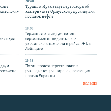
20:40
розит
Турция и Ирак ведут переговоры об
вастополя»
альтернативе Ормузскому проливу для
поставок нефти
18:05
Германия расследует «очень
вия» для
серьезные» инциденты около
украинского самолета и рейса DHL в
Лейпциге
16:45
 двум
Путин провел перестановки в
госизмене –
руководстве группировок, воюющих
против Украины
БОЛЬШЕ