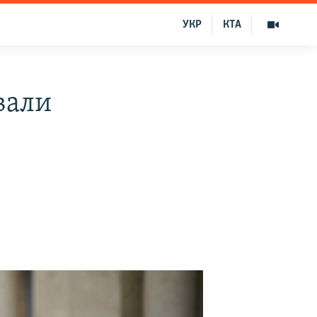
УКР
КТА
вали