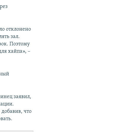
рез
ыло отклонено
лять зал.
вок. Поэтому
для хайпа», –
нный
инец заявил,
зации.
 добавив, что
вать.