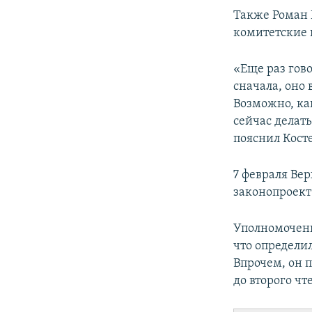
Также Роман 
комитетские 
«Еще раз гово
сначала, оно 
Возможно, ка
сейчас делать
пояснил Кост
7 февраля Ве
законопроект
Уполномоченн
что определи
Впрочем, он 
до второго ч