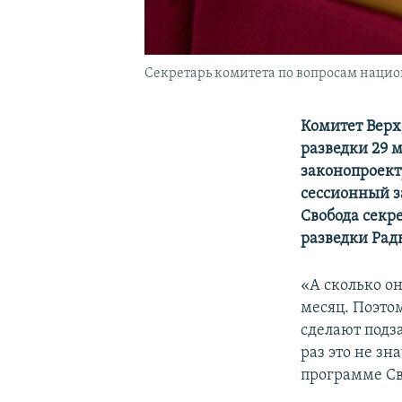
Секретарь комитета по вопросам нацио
Комитет Верх
разведки 29 
законопроект
сессионный за
Свобода секр
разведки Рад
«А сколько он
месяц. Поэтом
сделают подза
раз это не зн
программе Св