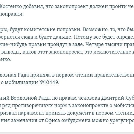
Костенко добавил, что законопроект должен пройти че
поправки.
рю, будут комитетские поправки. Возможно, то, что б
вернется сюда и будет дальше. Потому все будет опреде
кие-нибудь правки пройдут в зале. Четыре тысячи пра
 выводы, каков этот законопроект, это исключительно 
енко.
рховная Рада приняла в первом чтении правительстве
 о мобилизации №10449.
ый Верховной Рады по правам человека Дмитрий Луб
л ряд противоречивых норм в законопроекте о мобили
призвал парламент принять документ в первом чтении,
тения замечания от Офиса омбудсмена можно урегулиро