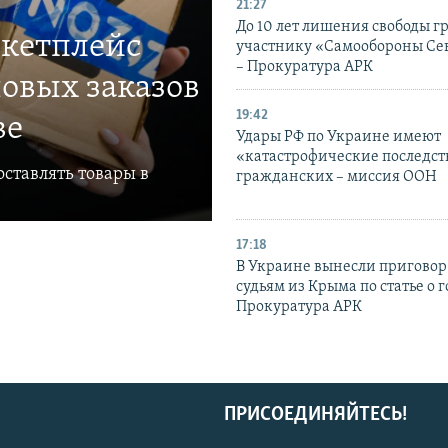
21:27
До 10 лет лишения свободы г
ркетплейс
участнику «Самообороны Се
– Прокуратура АРК
овых заказов
19:42
ве
Удары РФ по Украине имеют
«катастрофические последст
ставлять товары в
гражданских – миссия ООН
17:18
В Украине вынесли приговор
судьям из Крыма по статье о 
Прокуратура АРК
ПРИСОЕДИНЯЙТЕСЬ!