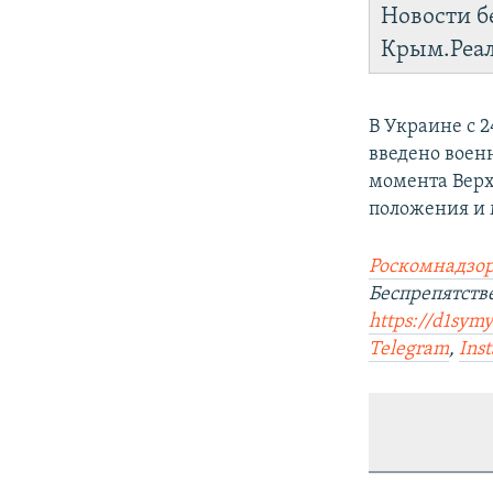
Новости б
Крым.Реа
В Украине с 
введено воен
момента Верх
положения и
Роскомнадзор
Беспрепятст
https://d1sym
Telegram
,
Ins