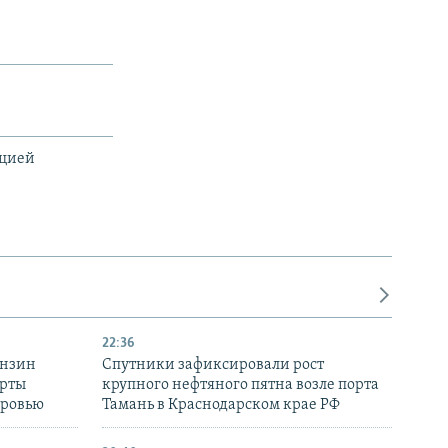
ацией
22:36
ензин
Спутники зафиксировали рост
ерты
крупного нефтяного пятна возле порта
оровью
Тамань в Краснодарском крае РФ