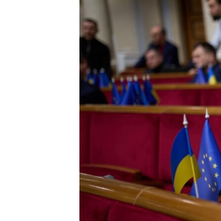
ПОБЕДИТЕЛЕЙ НЕ СУДЯТ?
КРЫМ.НЕПОКОРЕННЫЙ
ELIFBE
УКРАИНСКАЯ ПРОБЛЕМА КРЫМА