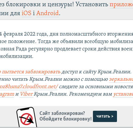
ез блокировки и цензуры! Установить
прилож
лии для
iOS
і
Android
.
24 февраля 2022 года, дня полномасштабного вторжения
ное положение. Тогда же объявили всеобщую мобилиза
овная Рада регулярно продлевает сроки действия воен
 мобилизации.
 пытается заблокировать
доступ к сайту Крым.Реалии.
венно читать Крым.Реалии можно с помощью
зеркально
yoz8hsmz7.cloudfront.net/
следите за основными новостя
tagram
и
Viber
Крым.Реалии. Рекомендуем вам
установ
Сайт заблокирован?
читать >
Обойдите блокировку!