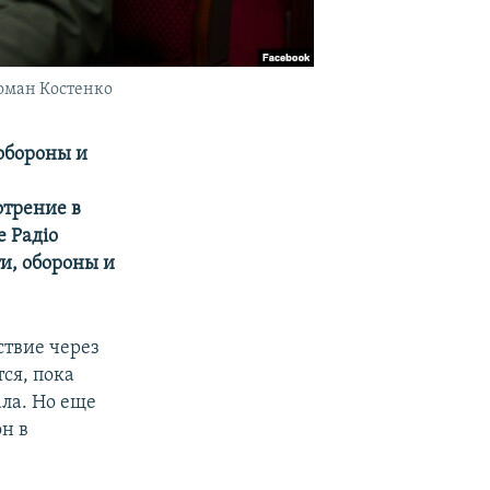
оман Костенко
обороны и
отрение в
е Радіо
и, обороны и
ствие через
тся, пока
ала. Но еще
он в