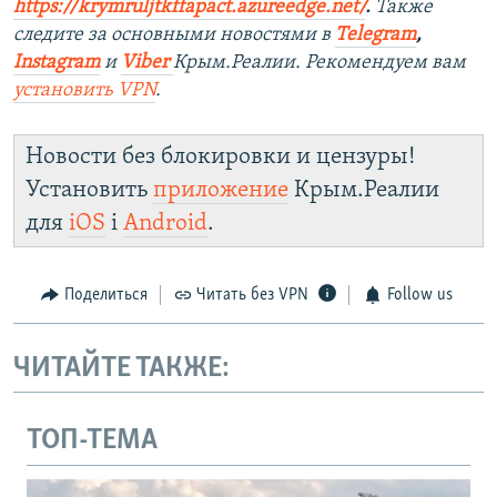
https://krymruljtkffapact.azureedge.net/
.
Также
следите за основными новостями в
Telegram
,
Instagram
и
Viber
Крым.Реалии. Рекомендуем вам
установить VPN
.
Новости без блокировки и цензуры!
Установить
приложение
Крым.Реалии
для
iOS
і
Android
.
Поделиться
Читать без VPN
Follow us
ЧИТАЙТЕ ТАКЖЕ:
ТОП-ТЕМА