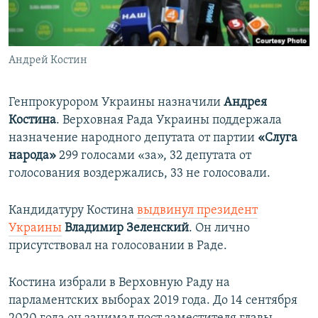
ПРИСОЕДИНЯЙТЕСЬ!
ПОБЕДИТЕЛЕЙ НЕ СУДЯТ?
КРЫМ.НЕПОКОРЕННЫЙ
Андрей Костин
ELIFBE
УКРАИНСКАЯ ПРОБЛЕМА КРЫМА
Генпрокурором Украины назначили
Андрея
Все сайты RFE/RL
Костина
. Верховная Рада Украины поддержала
назначение народного депутата от партии
«Слуга
народа»
299 голосами «за», 32 депутата от
голосования воздержались, 33 не голосовали.
Кандидатуру Костина
выдвинул президент
Украины
Владимир Зеленский
. Он лично
присутствовал на голосовании в Раде.
Костина избрали в Верховную Раду на
парламентских выборах 2019 года. До 14 сентября