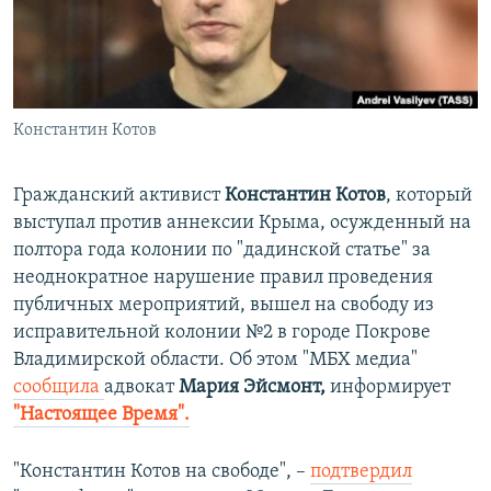
ПРИСОЕДИНЯЙТЕСЬ!
ПОБЕДИТЕЛЕЙ НЕ СУДЯТ?
КРЫМ.НЕПОКОРЕННЫЙ
ELIFBE
Константин Котов
УКРАИНСКАЯ ПРОБЛЕМА КРЫМА
Все сайты RFE/RL
Гражданский активист
Константин Котов
, который
выступал против аннексии Крыма, осужденный на
полтора года колонии по "дадинской статье" за
неоднократное нарушение правил проведения
публичных мероприятий, вышел на свободу из
исправительной колонии №2 в городе Покрове
Владимирской области. Об этом "МБХ медиа"
сообщила
адвокат
Мария Эйсмонт,
информирует
"Настоящее Время".
"Константин Котов на свободе", –
подтвердил