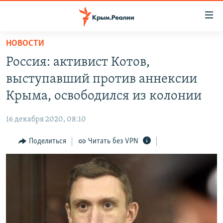
Доступность
ссылки
Вернуться
НОВОСТИ
к
НОВОСТИ
Россия: активист Котов,
основному
СПЕЦПРОЕКТЫ
содержанию
выступавший против аннексии
ВОДА
Вернутся
ГРУЗ 200
Крыма, освободился из колонии
к
ИСТОРИЯ
КАРТА ВОЕННЫХ ОБЪЕКТОВ КРЫМА
главной
16 декабря 2020, 08:10
ЕЩЕ
11 ЛЕТ ОККУПАЦИИ КРЫМА. 11 ИСТОРИЙ СОПРОТИВЛЕНИЯ
навигации
Вернутся
Поделиться
Читать без VPN
РАДІО СВОБОДА
ИНТЕРАКТИВ
к
КАК ОБОЙТИ БЛОКИРОВКУ
ИНФОГРАФИКА
поиску
ТЕЛЕПРОЕКТ КРЫМ.РЕАЛИИ
Українською
СОВЕТЫ ПРАВОЗАЩИТНИКОВ
Qırımtatar
ПРОПАВШИЕ БЕЗ ВЕСТИ