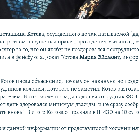
нстантина Котова
, осужденного по так называемой "д
днократном нарушении правил проведения митингов, о
ятор за то, что он якобы не поздоровался с сотрудник
щила в фейсбуке адвокат Котова
Мария Эйсмонт,
инфор
 Котов писал объяснение, почему он накануне не поздо
удников колонии, которого не заметил. Котов разгова
рателем. В этот момент сзади подошел сотрудник ФСИ
тот день здоровался минимум дважды, и не сразу сообр
ать вновь". В итоге Котова отправили в ШИЗО на 10 суто
я данной информации от представителей колонии ил