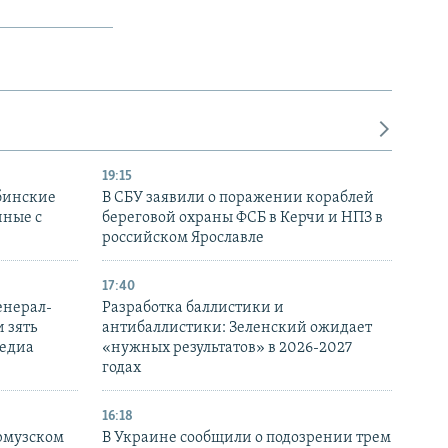
19:15
бинские
В СБУ заявили о поражении кораблей
нные с
береговой охраны ФСБ в Керчи и НПЗ в
российском Ярославле
17:40
енерал-
Разработка баллистики и
 зять
антибаллистики: Зеленский ожидает
медиа
«нужных результатов» в 2026-2027
годах
16:18
Ормузском
В Украине сообщили о подозрении трем