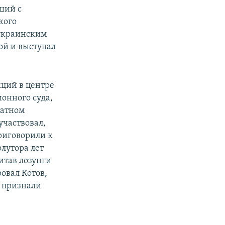
ший с
кого
 украинским
ой и выступал
кций в центре
онного суда,
ратном
участвовал,
риговорили к
лутора лет
итав лозунги
ровал Котов,
 признали