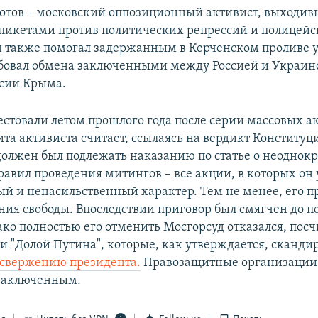
отов – московский оппозиционный активист, выходив
икетами против политических репрессий и полицейс
н также помогал задержанным в Керченском проливе
бовал обмена заключенными между Россией и Украин
сии Крыма.
естовали летом прошлого года после серии массовых а
та активиста считает, ссылаясь на вердикт Конституци
 должен был подлежать наказанию по статье о неоднок
авил проведения митингов – все акции, в которых он 
й и ненасильственный характер. Тем не менее, его п
ния свободы. Впоследствии приговор был смягчен до по
ако полностью его отменить Мосгорсуд отказался, посч
 и "Долой Путина"​, которые, как утверждается, сканди
 свержению президента.
Правозащитные организации
тзаключенным.