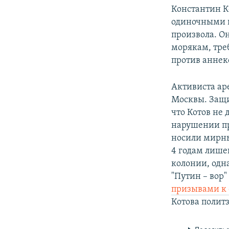
Константин К
одиночными п
произвола. О
морякам, тре
против аннек
Активиста ар
Москвы. Защи
что Котов не
нарушении пр
носили мирны
4 годам лише
колонии, одн
"Путин – вор"
призывами к
Котова поли