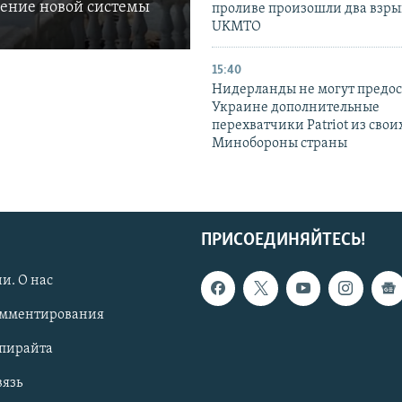
ление новой системы
проливе произошли два взры
UKMTO
15:40
Нидерланды не могут предос
Украине дополнительные
перехватчики Patriot из своих
Минобороны страны
ПРИСОЕДИНЯЙТЕСЬ!
и. О нас
омментирования
опирайта
вязь