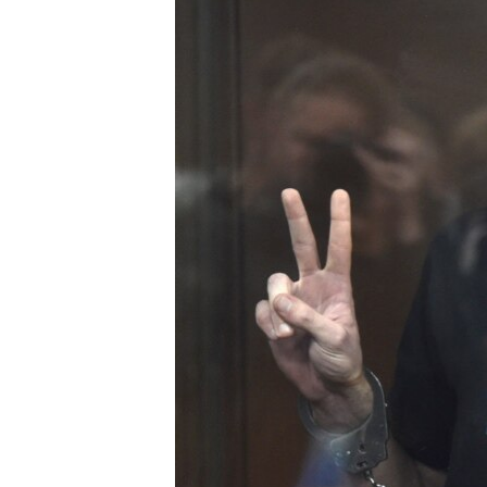
ПОБЕДИТЕЛЕЙ НЕ СУДЯТ?
КРЫМ.НЕПОКОРЕННЫЙ
ELIFBE
УКРАИНСКАЯ ПРОБЛЕМА КРЫМА