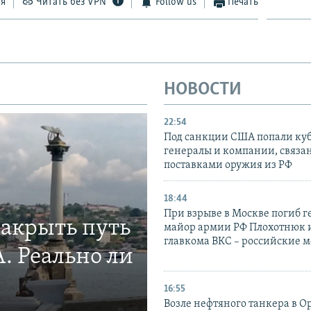
ся
Читать без VPN
Follow us
Печать
НОВОСТИ
22:54
Под санкции США попали ку
генералы и компании, связа
поставками оружия из РФ
18:44
При взрыве в Москве погиб г
закрыть путь
майор армии РФ Плохотнюк и
главкома ВКС – российские 
. Реально ли
16:55
Возле нефтяного танкера в 