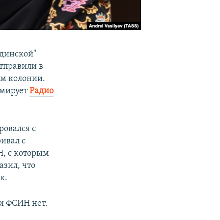
адинской"
тправили в
ом колонии.
мирует
Радио
ровался с
ривал с
Н, с которым
азил, что
к.
и ФСИН нет.