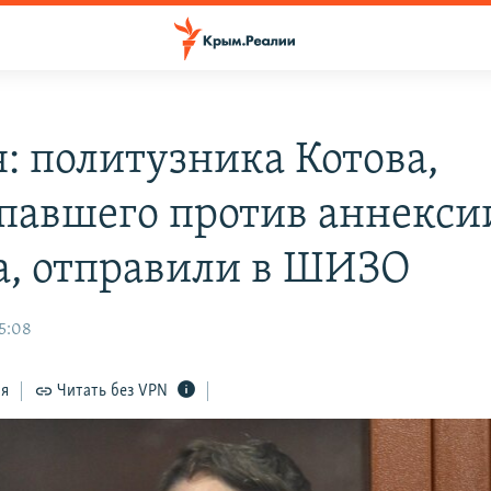
я: политузника Котова,
павшего против аннекси
, отправили в ШИЗО
5:08
ся
Читать без VPN