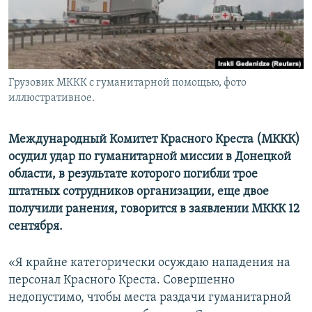
ПРИСОЕДИНЯЙТЕСЬ!
ПОБЕДИТЕЛЕЙ НЕ СУДЯТ?
КРЫМ.НЕПОКОРЕННЫЙ
ELIFBE
Грузовик МККК с гуманитарной помощью, фото
УКРАИНСКАЯ ПРОБЛЕМА КРЫМА
иллюстративное.
Все сайты RFE/RL
Международный Комитет Красного Креста (МККК)
осудил удар по гуманитарной миссии в Донецкой
области, в результате которого погибли трое
штатных сотрудников организации, еще двое
получили ранения, говорится в заявлении МККК 12
сентября.
«Я крайне категорически осуждаю нападения на
персонал Красного Креста. Совершенно
недопустимо, чтобы места раздачи гуманитарной