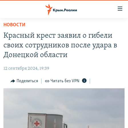
Доступность
ссылки
Вернуться
НОВОСТИ
к
НОВОСТИ
Красный крест заявил о гибели
основному
СПЕЦПРОЕКТЫ
содержанию
своих сотрудников после удара в
ВОДА
Вернутся
ГРУЗ 200
Донецкой области
к
ИСТОРИЯ
КАРТА ВОЕННЫХ ОБЪЕКТОВ КРЫМА
главной
12 сентября 2024, 19:39
ЕЩЕ
11 ЛЕТ ОККУПАЦИИ КРЫМА. 11 ИСТОРИЙ СОПРОТИВЛЕНИЯ
навигации
Вернутся
Поделиться
Читать без VPN
РАДІО СВОБОДА
ИНТЕРАКТИВ
к
КАК ОБОЙТИ БЛОКИРОВКУ
ИНФОГРАФИКА
поиску
ТЕЛЕПРОЕКТ КРЫМ.РЕАЛИИ
Українською
СОВЕТЫ ПРАВОЗАЩИТНИКОВ
Qırımtatar
ПРОПАВШИЕ БЕЗ ВЕСТИ