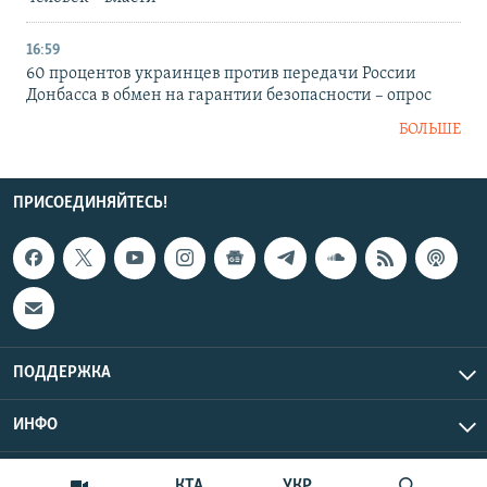
16:59
60 процентов украинцев против передачи России
Донбасса в обмен на гарантии безопасности – опрос
БОЛЬШЕ
ПРИСОЕДИНЯЙТЕСЬ!
ПОДДЕРЖКА
ИНФО
UTC+3
Copyright Крым.Реалии, 2026 | Все права защищены.
КТА
УКР