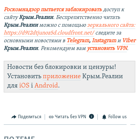
Роскомнадзор пытается заблокировать
доступ к
сайту
Крым.Реалии
. Беспрепятственно читать
Крым.Реалии
можно с помощью
зеркального сайта:
https://d912dtjunoz5d.cloudfront.net/
следите за
основными новостями в
Telegram
,
Instagram
и
Viber
Крым.Реалии
. Рекомендуем вам
установить VPN
.
Новости без блокировки и цензуры!
Установить
приложение
Крым.Реалии
для
iOS
і
Android
.
Поделиться
Читать без VPN
Follow us