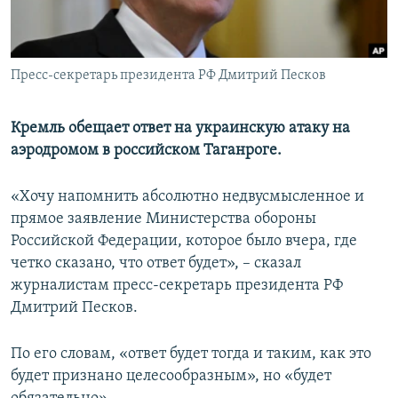
ПРИСОЕДИНЯЙТЕСЬ!
ПОБЕДИТЕЛЕЙ НЕ СУДЯТ?
КРЫМ.НЕПОКОРЕННЫЙ
Пресс-секретарь президента РФ Дмитрий Песков
ELIFBE
УКРАИНСКАЯ ПРОБЛЕМА КРЫМА
Кремль обещает ответ на украинскую атаку на
Все сайты RFE/RL
аэродромом в российском Таганроге.
«Хочу напомнить абсолютно недвусмысленное и
прямое заявление Министерства обороны
Российской Федерации, которое было вчера, где
четко сказано, что ответ будет», – сказал
журналистам пресс-секретарь президента РФ
Дмитрий Песков.
По его словам, «ответ будет тогда и таким, как это
будет признано целесообразным», но «будет