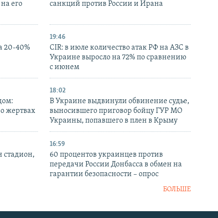
на его
санкций против России и Ирана
19:46
а 20-40%
CIR: в июле количество атак РФ на АЗС в
Украине выросло на 72% по сравнению
с июнем
18:02
дом:
В Украине выдвинули обвинение судье,
 о жертвах
выносившего приговор бойцу ГУР МО
Украины, попавшего в плен в Крыму
16:59
н стадион,
60 процентов украинцев против
передачи России Донбасса в обмен на
гарантии безопасности – опрос
БОЛЬШЕ