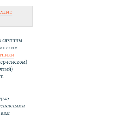
ение
но слышны
раинским
отники
Керченском)
елтый)
т.
ощью
 основными
 вам