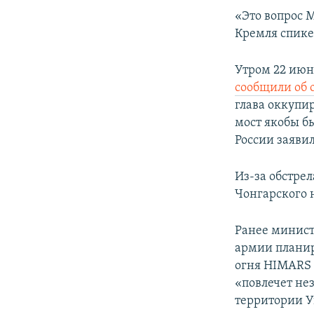
ПОБЕДИТЕЛЕЙ НЕ СУДЯТ?
«Это вопрос 
КРЫМ.НЕПОКОРЕННЫЙ
Кремля спике
ELIFBE
Утром 22 июн
УКРАИНСКАЯ ПРОБЛЕМА КРЫМА
сообщили об 
глава оккупи
мост якобы б
России заяви
Из-за обстре
Чонгарского 
Ранее минист
армии планир
огня HIMARS 
«повлечет не
территории 