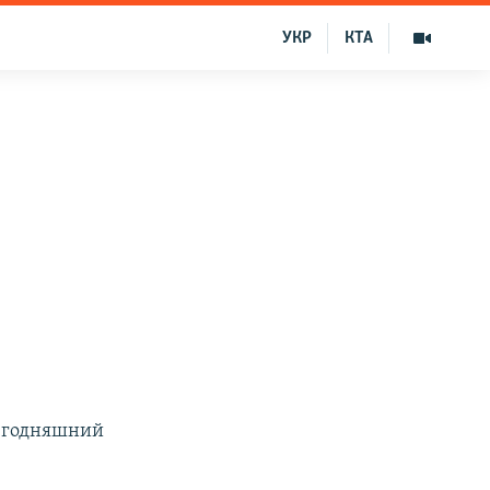
УКР
КТА
сегодняшний