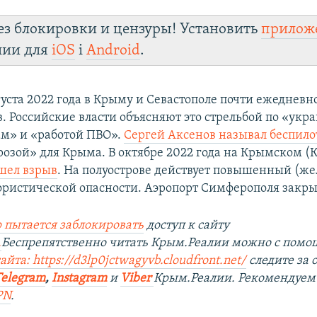
ез блокировки и цензуры! Установить
прилож
лии для
iOS
і
Android
.
густа 2022 года в Крыму и Севастополе почти ежеднев
в. Российские власти объясняют это стрельбой по «ук
м» и «работой ПВО».
Сергей Аксенов называл беспил
розой» для Крыма. В октябре 2022 года на Крымском (
шел взрыв
. На полуострове действует повышенный (ж
ористической опасности. Аэропорт Симферополя закры
 пытается заблокировать
доступ к сайту
.
Беспрепятственно читать Крым.Реалии можно с пом
айта: https://d3lp0jctwagyvb.cloudfront.net/
следите за
Telegram
,
Instagram
и
Viber
Крым.Реалии. Рекомендуем
PN
.