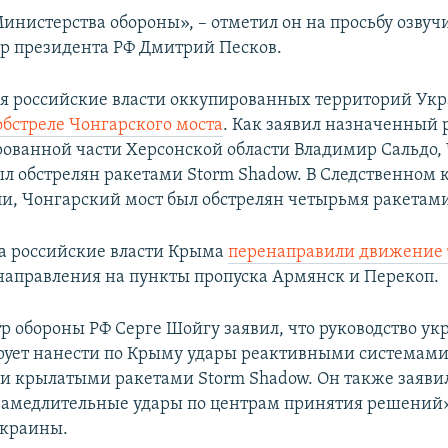
Министерства обороны», – отметил он на просьбу озву
р президента РФ Дмитрий Песков.
я российские власти оккупированных территорий Ук
обстреле Чонгарского моста
. Как заявил назначенный
рованной части Херсонской области Владимир Сальдо,
ыл обстрелян ракетами Storm Shadow. В Следственном 
ли, Чонгарский мост был обстрелян четырьмя ракетам
ла российские власти Крыма
перенаправили движение 
направления на пункты пропуска Армянск и Перекоп.
р обороны РФ Серге Шойгу заявил, что руководство ук
ует нанести по Крыму удары реактивными системами
и крылатыми ракетами Storm Shadow. Он также заявил,
замедлительные удары по центрам принятия решений
Украины.