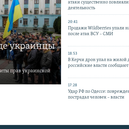
атаки существенно повлияли 
деятельность
20:41
Продажи Wildberries упали н
после атак ВСУ – СМИ
где украинцы
18:53
В Керчи дрон упал на жилой 
российские власти сообщают
щиты прав украинской
17:28
Удар РФ по Одессе: поврежде
пострадал человек – власти