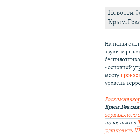
Новости б
Крым.Реа
Начиная с ав
звуки взрыво
беспилотника
«основной уг
мосту
произо
уровень терр
Роскомнадзор
Крым.Реалии
зеркального с
новостями в
установить V