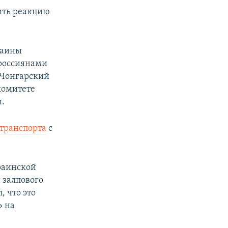
чить реакцию
раины
 россиянами
 Чонгарский
комитете
и.
транспорта
с
раинской
 залпового
 что это
» на