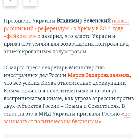
р
л
е
е
д
д
Президент Украины
Владимир Зеленский
назвал
ы
у
российский «референдум» в Крыму в 2014 году
д
ю
«фейковым»
и заверил, что власти Украины
у
щ
прилагают усилия для возвращения контроля над
щ
и
аннексированным полуостровом.
и
й
й
с
15 марта пресс-секретарь Министерства
с
л
иностранных дел России
Мария Захарова заявила,
л
а
что все усилия Киева относительно деоккупации
а
й
Крыма являются нелегитимными и не могут
й
д
восприниматься иначе, как угроза агрессии против
д
двух субъектов России – Крыма и Севастополя. В
ответ на это в МИД Украины призвали Россию «
не
заниматься политическим буллингом».