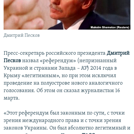
ПРИСОЕДИНЯЙТЕСЬ!
ПОБЕДИТЕЛЕЙ НЕ СУДЯТ?
КРЫМ.НЕПОКОРЕННЫЙ
ELIFBE
Дмитрий Песков
УКРАИНСКАЯ ПРОБЛЕМА КРЫМА
Все сайты RFE/RL
Пресс-секретарь российского президента
Дмитрий
Песков
назвал «референдум» (непризнанный
Украиной и странами Запада
– КР
) 2014 года в
Крыму «легитимным», но при этом исключил
проведение на полуострове нового аналогичного
голосования. Об этом он сказал журналистам 16
марта.
«Этот референдум был законным по сути, с точки
зрения международного права и с точки зрения
законов Украины. Он был абсолютно легитимный и