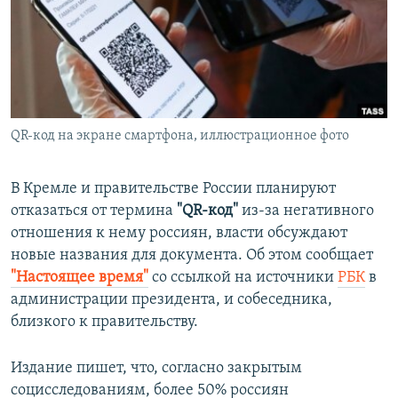
ПРИСОЕДИНЯЙТЕСЬ!
ПОБЕДИТЕЛЕЙ НЕ СУДЯТ?
КРЫМ.НЕПОКОРЕННЫЙ
ELIFBE
УКРАИНСКАЯ ПРОБЛЕМА КРЫМА
Все сайты RFE/RL
QR-код на экране смартфона, иллюстрационное фото
В Кремле и правительстве России планируют
отказаться от термина
"QR-код"
из-за негативного
отношения к нему россиян, власти обсуждают
новые названия для документа. Об этом сообщает
"Настоящее время"
со ссылкой на источники
РБК
в
администрации президента, и собеседника,
близкого к правительству.
Издание пишет, что, согласно закрытым
социсследованиям, более 50% россиян