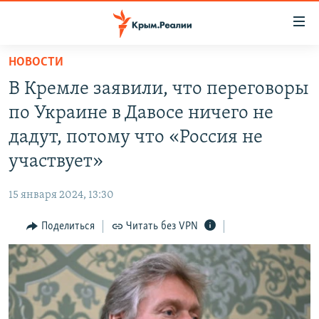
Доступность
ссылки
Вернуться
НОВОСТИ
к
НОВОСТИ
В Кремле заявили, что переговоры
основному
СПЕЦПРОЕКТЫ
содержанию
по Украине в Давосе ничего не
ВОДА
Вернутся
ГРУЗ 200
дадут, потому что «Россия не
к
ИСТОРИЯ
КАРТА ВОЕННЫХ ОБЪЕКТОВ КРЫМА
участвует»
главной
ЕЩЕ
11 ЛЕТ ОККУПАЦИИ КРЫМА. 11 ИСТОРИЙ СОПРОТИВЛЕНИЯ
навигации
15 января 2024, 13:30
Вернутся
РАДІО СВОБОДА
ИНТЕРАКТИВ
к
Поделиться
Читать без VPN
КАК ОБОЙТИ БЛОКИРОВКУ
ИНФОГРАФИКА
поиску
ТЕЛЕПРОЕКТ КРЫМ.РЕАЛИИ
Українською
СОВЕТЫ ПРАВОЗАЩИТНИКОВ
Qırımtatar
ПРОПАВШИЕ БЕЗ ВЕСТИ