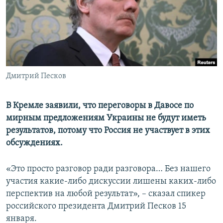
ПРИСОЕДИНЯЙТЕСЬ!
ПОБЕДИТЕЛЕЙ НЕ СУДЯТ?
КРЫМ.НЕПОКОРЕННЫЙ
ELIFBE
УКРАИНСКАЯ ПРОБЛЕМА КРЫМА
Все сайты RFE/RL
Дмитрий Песков
В Кремле заявили, что переговоры в Давосе по
мирным предложениям Украины не будут иметь
результатов, потому что Россия не участвует в этих
обсуждениях.
«Это просто разговор ради разговора… Без нашего
участия какие-либо дискуссии лишены каких-либо
перспектив на любой результат», – сказал спикер
российского президента Дмитрий Песков 15
января.