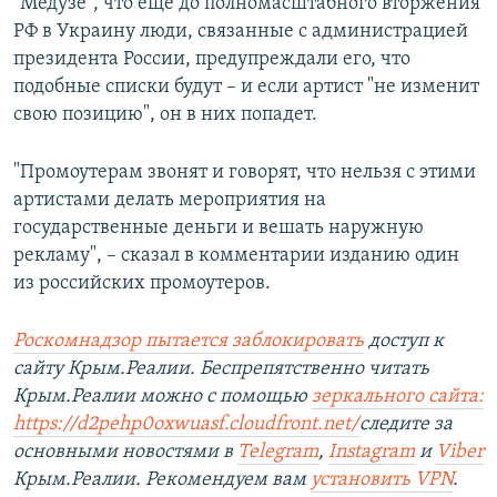
"Медузе", что еще до полномасштабного вторжения
РФ в Украину люди, связанные с администрацией
президента России, предупреждали его, что
подобные списки будут – и если артист "не изменит
свою позицию", он в них попадет.
"Промоутерам звонят и говорят, что нельзя с этими
артистами делать мероприятия на
государственные деньги и вешать наружную
рекламу", – сказал в комментарии изданию один
из российских промоутеров.
Роскомнадзор пытается заблокировать
доступ к
сайту Крым.Реалии. Беспрепятственно читать
Крым.Реалии можно с помощью
зеркального сайта:
https://d2pehp0oxwuasf.cloudfront.net/
следите за
основными новостями в
Telegram
,
Instagram
и
Viber
Крым.Реалии. Рекомендуем вам
установить VPN
.