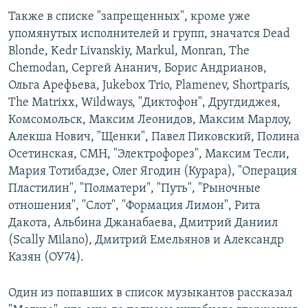
Также в списке "запрещенных", кроме уже
упомянутых исполнителей и групп, значатся Dead
Blonde, Kedr Livanskiy, Markul, Monran, The
Chemodan, Сергей Ананич, Борис Андрианов,
Ольга Арефьева, Jukebox Trio, Plamenev, Shortparis,
The Matrixx, Wildways, "Диктофон", Другдиджея,
Комсомольск, Максим Леонидов, Максим Марлоу,
Алекша Нович, "Щенки", Павел Пиковский, Полина
Осетинская, СМН, "Электрофорез", Максим Тесли,
Мария Тотибадзе, Олег Ягодин (Курара), "Операция
Пластилин", "Полматери", "Путь", "Рыночные
отношения", "Слот", "Формация Лимон", Рита
Дакота, Альбина Джанабаева, Дмитрий Даниил
(Scally Milano), Дмитрий Емельянов и Александр
Казян (ОУ74).
Один из попавших в список музыкантов рассказал