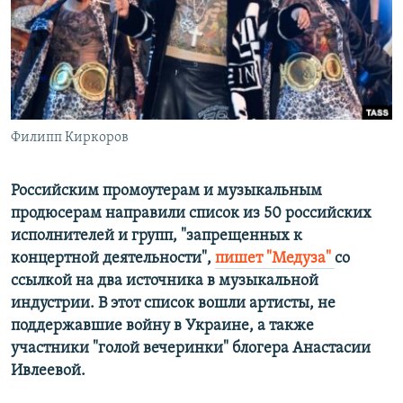
ПРИСОЕДИНЯЙТЕСЬ!
ПОБЕДИТЕЛЕЙ НЕ СУДЯТ?
КРЫМ.НЕПОКОРЕННЫЙ
ELIFBE
УКРАИНСКАЯ ПРОБЛЕМА КРЫМА
Все сайты RFE/RL
Филипп Киркоров
Российским промоутерам и музыкальным
продюсерам направили список из 50 российских
исполнителей и групп, "запрещенных к
концертной деятельности",
пишет "Медуза"
со
ссылкой на два источника в музыкальной
индустрии. В этот список вошли артисты, не
поддержавшие войну в Украине, а также
участники "голой вечеринки" блогера Анастасии
Ивлеевой.