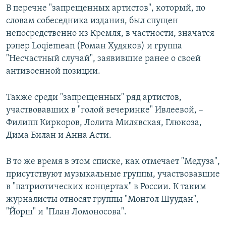
В перечне "запрещенных артистов", который, по
словам собеседника издания, был спущен
непосредственно из Кремля, в частности, значатся
рэпер Loqiemean (Роман Худяков) и группа
"Несчастный случай", заявившие ранее о своей
антивоенной позиции.
Также среди "запрещенных" ряд артистов,
участвовавших в "голой вечеринке" Ивлеевой, –
Филипп Киркоров, Лолита Милявская, Глюкоза,
Дима Билан и Анна Асти.
В то же время в этом списке, как отмечает "Медуза",
присутствуют музыкальные группы, участвовавшие
в "патриотических концертах" в России. К таким
журналисты относят группы "Монгол Шуудан",
"Йорш" и "План Ломоносова".