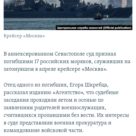
ПРИСОЕДИНЯЙТЕСЬ!
ПОБЕДИТЕЛЕЙ НЕ СУДЯТ?
КРЫМ.НЕПОКОРЕННЫЙ
ELIFBE
Крейсер «Москва»
УКРАИНСКАЯ ПРОБЛЕМА КРЫМА
Все сайты RFE/RL
В аннексированном Севастополе суд признал
погибшими 17 российских моряков, служивших на
затонувшем в апреле крейсере «Москва».
Отец одного из погибших, Егора Шкребца,
рассказал изданию «Агентство», что судебные
заседания проходили летом и осенью по
заявлениям родителей военнослужащих,
считавшихся пропавшими без вести. Их интересы
в суде представляли военная прокуратура и
командование войсковой части.