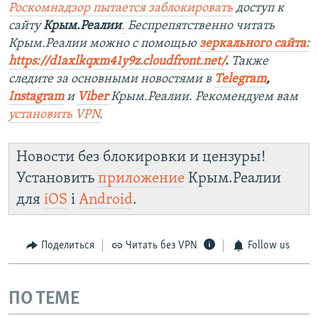
Роскомнадзор пытается заблокировать
доступ к
сайту
Крым.Реалии
.
Беспрепятственно читать
Крым.Реалии мож
но с помощью
зеркального сайта:
https://d1axlkqxm41y9z.cloudfront.net/
. ​
Также
следите за основными новостями в
Telegram
,
Instagram
и
Viber
Крым.Реалии. Рекомендуем вам
установить
VPN
.
Новости без блокировки и цензуры!
Установить
приложение
Крым.Реалии
для
iOS
і
Android
.
Поделиться
Читать без VPN
Follow us
ПО ТЕМЕ