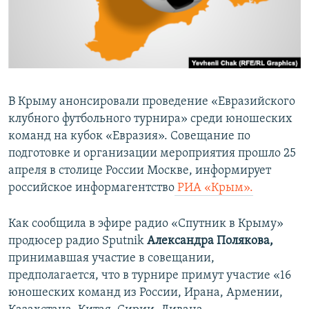
ПРИСОЕДИНЯЙТЕСЬ!
ПОБЕДИТЕЛЕЙ НЕ СУДЯТ?
КРЫМ.НЕПОКОРЕННЫЙ
ELIFBE
УКРАИНСКАЯ ПРОБЛЕМА КРЫМА
В Крыму анонсировали проведение «Евразийского
Все сайты RFE/RL
клубного футбольного турнира» среди юношеских
команд на кубок «Евразия». Совещание по
подготовке и организации мероприятия прошло 25
апреля в столице России Москве, информирует
российское информагентство
РИА «Крым».
Как сообщила в эфире радио «Спутник в Крыму»
продюсер радио Sputnik
Александра Полякова,
принимавшая участие в совещании,
предполагается, что в турнире примут участие «16
юношеских команд из России, Ирана, Армении,