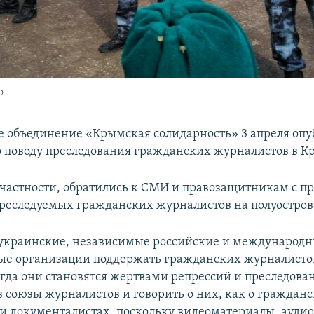
о
 объединение «Крымская солидарность» 3 апреля опу
 поводу преследования гражданских журналистов в К
 частности, обратились к СМИ и правозащитникам с п
реследуемых гражданских журналистов на полуостров
украинские, независимые российские и международ
е организации поддержать гражданских журналистов
огда они становятся жертвами репрессий и преследова
в союзы журналистов и говорить о них, как о граждан
и документалистах, поскольку видеоматериалы, аудио-