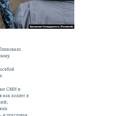
бликовало
рыму.
росьбой
е.
ные СМИ и
 как коллег в
ний;
ских
 и текстовая