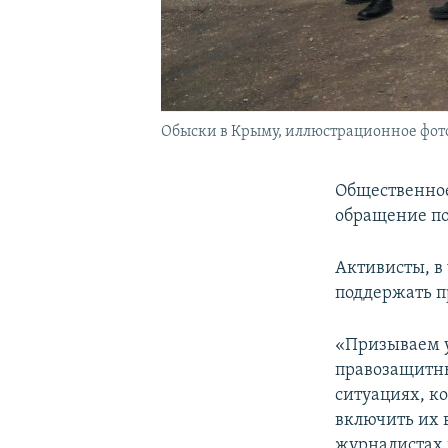
Обыски в Крыму, иллюстрационное фот
Общественное
обращение по
Активисты, в
поддержать п
«Призываем 
правозащитны
ситуациях, к
включить их 
журналистах 