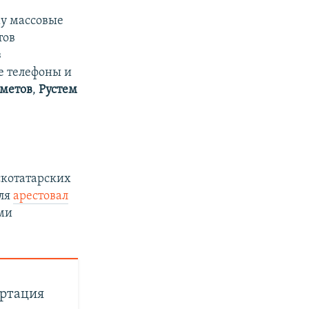
му массовые
тов
з
е телефоны и
метов
,
Рустем
котатарских
оля
арестовал
ми
ортация