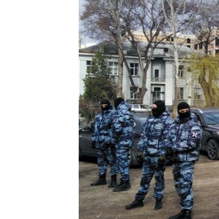
ПОБЕДИТЕЛЕЙ НЕ СУДЯТ?
КРЫМ.НЕПОКОРЕННЫЙ
ELIFBE
УКРАИНСКАЯ ПРОБЛЕМА КРЫМА