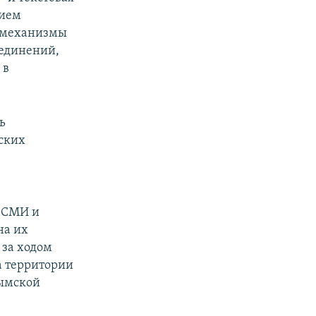
нием
е механизмы
ъединений,
 в
ь
ских
х СМИ и
на их
 за ходом
а территории
рымской