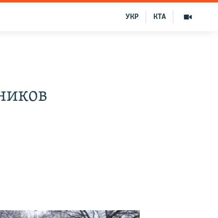
УКР
КТА
ников