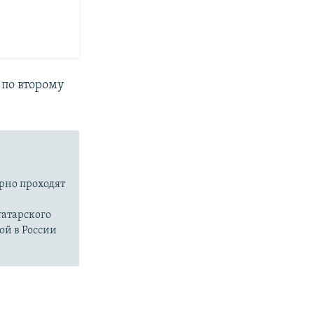
 по второму
ярно проходят
атарского
ой в России