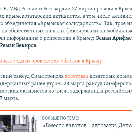
СБ, МВД России и Росгвардии 27 марта провели в Кры
ах крымскотатарских активистов, в том числе активис
о объединения «Крымская солидарность». Так, трое и
на общественных началах фиксировали на мобильны
ли информацию о репрессиях в Крыму:
Осман Арифме
и
Ремзи Бекиров
.
подтвердили проведение обысков в Крыму
.
вский райсуд Симферополя
арестовал
девятерых крымс
задержанных ранее утром. 28 марта райсуд Симфероп
тарских активистов из числа задержанных российски
7 марта.
БОЛЬШЕ ПО ТЕМЕ:
«Вместо вагонов – автозаки. Деп