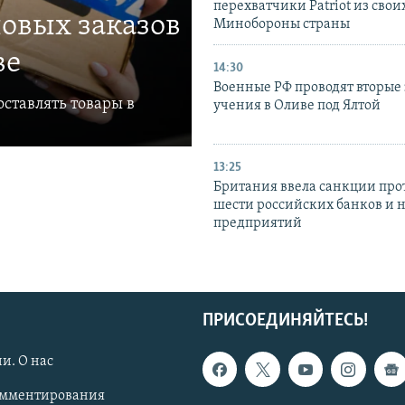
перехватчики Patriot из своих
овых заказов
Минобороны страны
ве
14:30
Военные РФ проводят вторые 
ставлять товары в
учения в Оливе под Ялтой
13:25
Британия ввела санкции про
шести российских банков и 
предприятий
ПРИСОЕДИНЯЙТЕСЬ!
и. О нас
омментирования