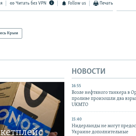
ся
Читать без VPN
Follow us
Печать
есь Крым
НОВОСТИ
16:55
Возле нефтяного танкера в 
проливе произошли два взры
UKMTO
15:40
Нидерланды не могут предос
ркетплейс
Украине дополнительные