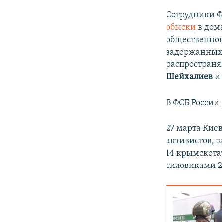
Сотрудники Ф
обыски
в дом
общественног
задержанных 
распространя
Шейхалиев
В ФСБ России
27 марта Кие
активистов, 
14 крымскота
силовиками 2