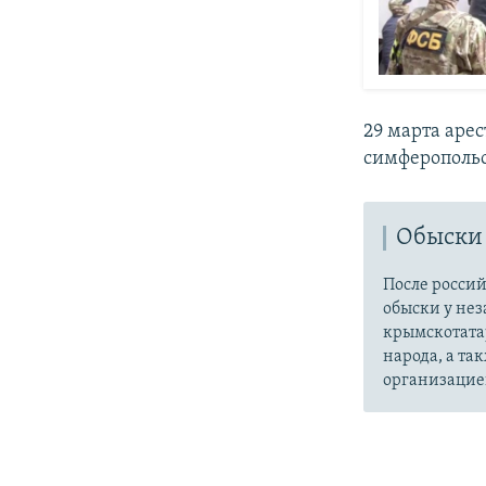
29 марта аре
симферопольс
Обыски 
После россий
обыски у не
крымскотата
народа, а та
организацие