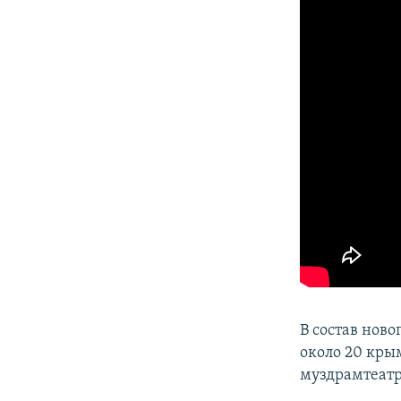
В состав нов
около 20 кры
муздрамтеатр