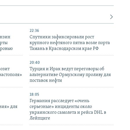
22:36
ензин
Спутники зафиксировали рост
ерты
крупного нефтяного пятна возле порта
оровью
Тамань в Краснодарском крае РФ
20:40
розит
Турция и Ирак ведут переговоры об
вастополя»
альтернативе Ормузскому проливу для
поставок нефти
18:05
Германия расследует «очень
вия» для
серьезные» инциденты около
украинского самолета и рейса DHL в
Лейпциге