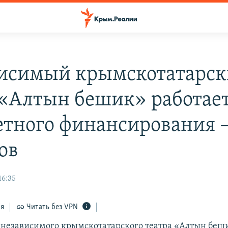
исимый крымскотатарс
 «Алтын бешик» работает
тного финансирования 
ов
16:35
ся
Читать без VPN
 независимого крымскотатарского театра «Алтын беш