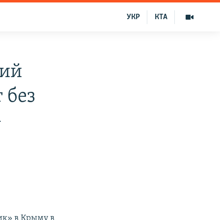
УКР
КТА
кий
 без
–
ик» в Крыму в