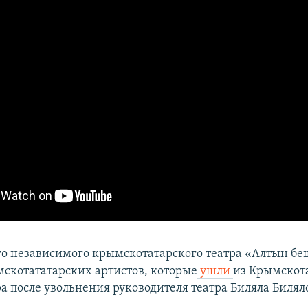
ого независимого крымскотатарского театра «Алтын б
мскотататарских артистов, которые
ушли
из Крымскот
а после увольнения руководителя театра Биляла Билял