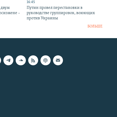
16:45
 двум
Путин провел перестановки в
госизмене –
руководстве группировок, воюющих
против Украины
БОЛЬШЕ