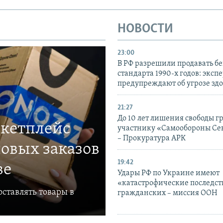
НОВОСТИ
23:00
В РФ разрешили продавать б
стандарта 1990-х годов: эксп
предупреждают об угрозе зд
21:27
До 10 лет лишения свободы г
ркетплейс
участнику «Самообороны Се
– Прокуратура АРК
овых заказов
19:42
ве
Удары РФ по Украине имеют
«катастрофические последст
ставлять товары в
гражданских – миссия ООН