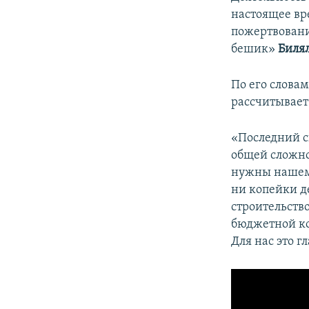
ПОБЕДИТЕЛЕЙ НЕ СУДЯТ?
настоящее вр
КРЫМ.НЕПОКОРЕННЫЙ
пожертвовани
бешик»
Биля
ELIFBE
УКРАИНСКАЯ ПРОБЛЕМА КРЫМА
По его слова
рассчитывает
«Последний с
общей сложнос
нужны нашему 
ни копейки д
строительство
бюджетной ко
Для нас это г