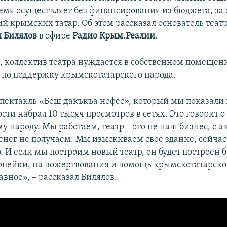
емя осуществляет без финансирования из бюджета, за 
й крымских татар. Об этом рассказал основатель теат
л Билялов
в эфире
Радио Крым.Реалии.
м, коллектив театра нуждается в собственном помещен
 по поддержку крымскотатарского народа.
пектакль «Беш дакъкъа нефес», который мы показали 
ти набрал 10 тысяч просмотров в сетях. Это говорит о
народу. Мы работаем, театр – это не наш бизнес, с а
енег не получаем. Мы изыскиваем свое здание, сейчас
. И если мы построим новый театр, он будет построен 
пейки, на пожертвования и помощь крымскотатарског
лавное», – рассказал Билялов.