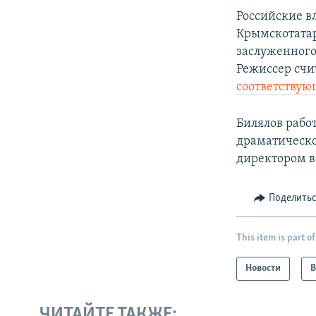
Российские в
Крымскотатар
заслуженного
Режиссер счи
соответствую
Билялов рабо
драматическо
директором в 
Поделить
This item is part of
Новости
В
ЧИТАЙТЕ ТАКЖЕ: