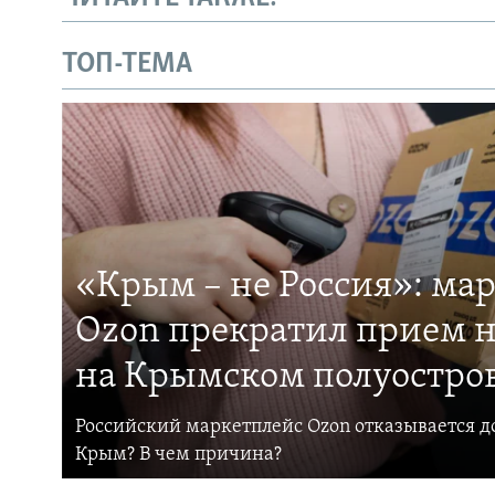
ТОП-ТЕМА
«Крым – не Россия»: ма
Ozon прекратил прием н
на Крымском полуостро
Российский маркетплейс Ozon отказывается до
Крым? В чем причина?