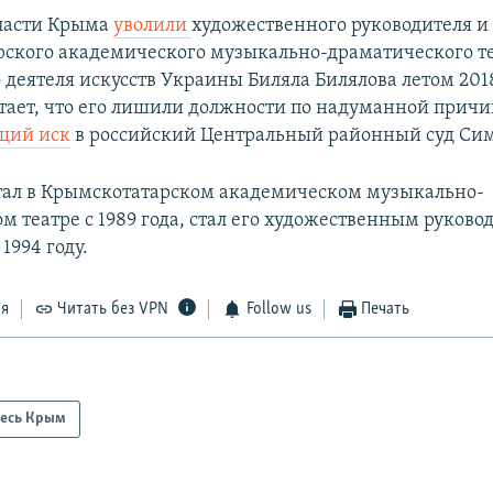
ласти Крыма
уволили
художественного руководителя и
ского академического музыкально-драматического те
 деятеля искусств Украины Биляла Билялова летом 2018
тает, что его лишили должности по надуманной причин
щий иск
в российский Центральный районный суд Си
тал в Крымскотатарском академическом музыкально-
м театре с 1989 года, стал его художественным руково
1994 году.
ся
Читать без VPN
Follow us
Печать
есь Крым