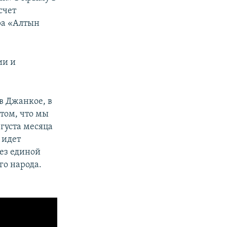
счет
ра «Алтын
ии и
в Джанкое, в
 том, что мы
вгуста месяца
 идет
без единой
о народа.