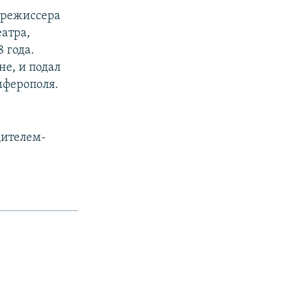
 режиссера
атра,
 года.
е, и подал
мферополя.
дителем-