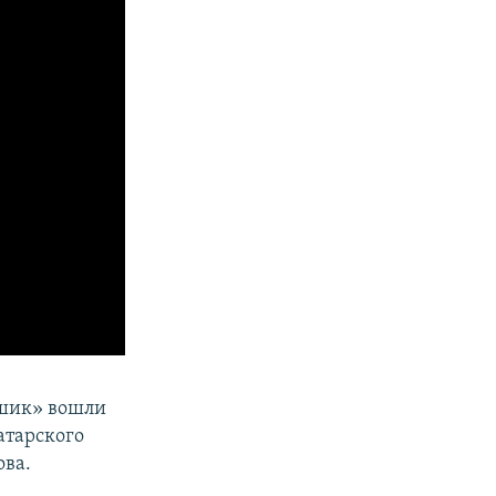
ешик» вошли
атарского
ова.