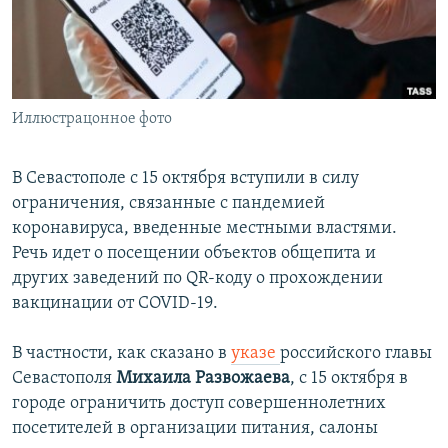
ПРИСОЕДИНЯЙТЕСЬ!
ПОБЕДИТЕЛЕЙ НЕ СУДЯТ?
КРЫМ.НЕПОКОРЕННЫЙ
ELIFBE
Иллюстрацонное фото
УКРАИНСКАЯ ПРОБЛЕМА КРЫМА
Все сайты RFE/RL
В Севастополе с 15 октября вступили в силу
ограничения, связанные с пандемией
коронавируса, введенные местными властями.
Речь идет о посещении объектов общепита и
других заведений по QR-коду о прохождении
вакцинации от COVID-19.
В частности, как сказано в
указе
российского главы
Севастополя
Михаила Развожаева
, с 15 октября в
городе ограничить доступ совершеннолетних
посетителей в организации питания, салоны