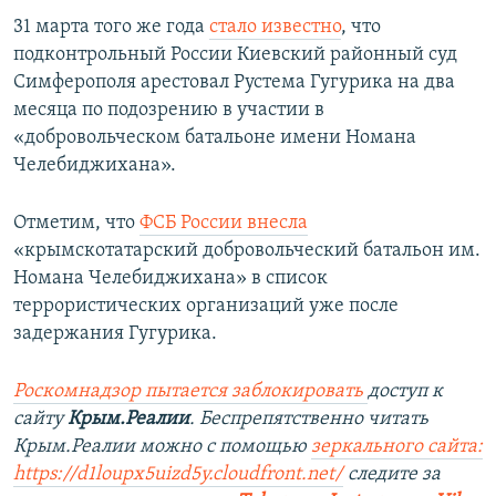
31 марта того же года
стало известно
, что
подконтрольный России Киевский районный суд
Симферополя арестовал Рустема Гугурика на два
месяца по подозрению в участии в
«добровольческом батальоне имени Номана
Челебиджихана».
Отметим, что
ФСБ России внесла
«крымскотатарский добровольческий батальон им.
Номана Челебиджихана» в список
террористических организаций уже после
задержания Гугурика.
Роскомнадзор пытается заблокировать
доступ к
сайту
Крым.Реалии
. Беспрепятственно читать
Крым.Реалии можно с помощью
зеркального сайта:
https://d1loupx5uizd5y.cloudfront.net/
следите за