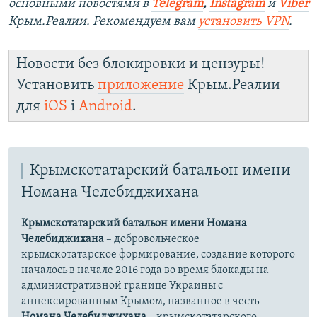
основными новостями в
Telegram
,
Instagram
и
Viber
Крым.Реалии. Рекомендуем вам
установить VPN
.
Новости без блокировки и цензуры!
Установить
приложение
Крым.Реалии
для
iOS
і
Android
.
Крымскотатарский батальон имени
Номана Челебиджихана
Крымскотатарский батальон имени Номана
Челебиджихана
– добровольческое
крымскотатарское формирование, создание которого
началось в начале 2016 года во время блокады на
административной границе Украины с
аннексированным Крымом, названное в честь
Номана Челебиджихана
– крымскотатарского