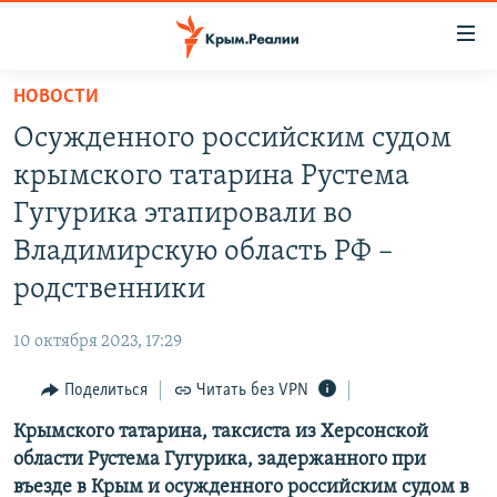
Доступность
ссылки
Вернуться
НОВОСТИ
к
НОВОСТИ
Осужденного российским судом
основному
СПЕЦПРОЕКТЫ
содержанию
крымского татарина Рустема
ВОДА
Вернутся
ГРУЗ 200
Гугурика этапировали во
к
ИСТОРИЯ
КАРТА ВОЕННЫХ ОБЪЕКТОВ КРЫМА
Владимирскую область РФ –
главной
ЕЩЕ
11 ЛЕТ ОККУПАЦИИ КРЫМА. 11 ИСТОРИЙ СОПРОТИВЛЕНИЯ
навигации
родственники
Вернутся
РАДІО СВОБОДА
ИНТЕРАКТИВ
к
10 октября 2023, 17:29
КАК ОБОЙТИ БЛОКИРОВКУ
ИНФОГРАФИКА
поиску
Поделиться
Читать без VPN
ТЕЛЕПРОЕКТ КРЫМ.РЕАЛИИ
Українською
Крымского татарина, таксиста из Херсонской
СОВЕТЫ ПРАВОЗАЩИТНИКОВ
Qırımtatar
области Рустема Гугурика, задержанного при
ПРОПАВШИЕ БЕЗ ВЕСТИ
въезде в Крым и осужденного российским судом в