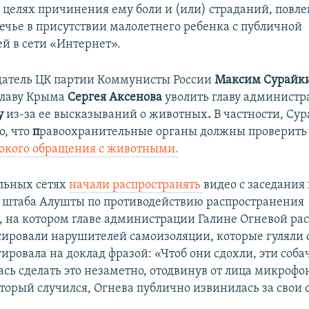
 целях причинения ему боли и (или) страданий, повле
вечье в присутствии малолетнего ребенка c публичной
й в сети «Интернет».
датель ЦК партии Коммунисты России
Максим Сурайк
главу Крыма
Сергея Аксенова
уволить главу админист
у
из-за ее высказываний о животных
.
В частности, Су
о, что
п
равоохранительные органы должны проверить
окого обращения с животными.
альных сетях
начали распространять
видео с заседания
 штаба Алушты по противодействию распространения
, на котором главе администрации Галине Огневой рас
сировали нарушителей самоизоляции, которые гуляли 
ировала на доклад фразой: «Чтоб они сдохли, эти соба
сь сделать это незаметно, отодвинув от лица микрофон
торый случился, Огнева публично извинилась за свои с