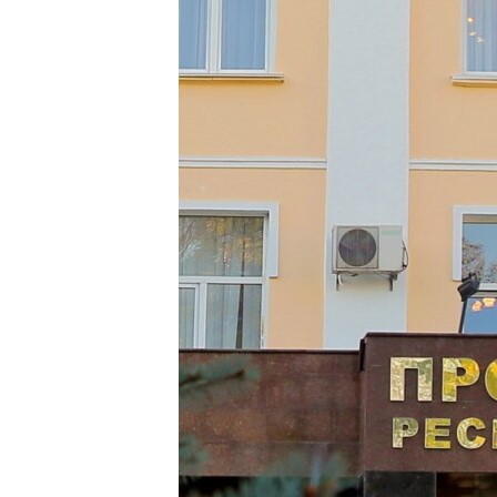
ПОБЕДИТЕЛЕЙ НЕ СУДЯТ?
КРЫМ.НЕПОКОРЕННЫЙ
ELIFBE
УКРАИНСКАЯ ПРОБЛЕМА КРЫМА