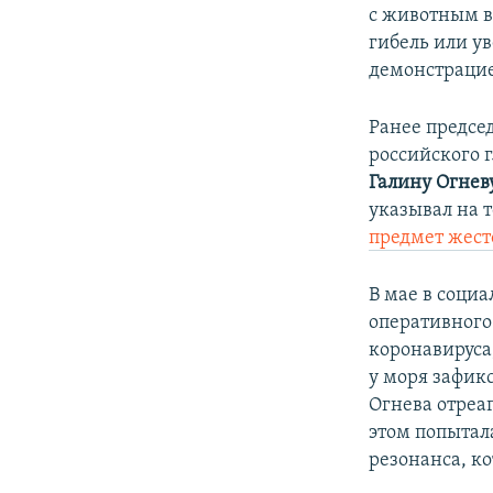
с животным в
гибель или у
демонстрацие
Ранее предсе
российского 
Галину Огнев
указывал на т
предмет жест
В мае в соци
оперативного
коронавируса
у моря зафик
Огнева отреаг
этом попытала
резонанса, ко