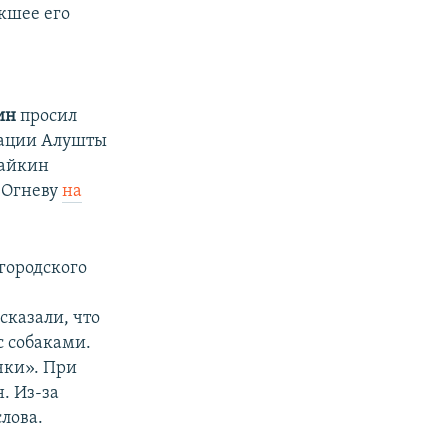
кшее его
ин
просил
рации Алушты
райкин
 Огневу
на
 городского
сказали, что
с собаками.
чки». При
. Из-за
лова.