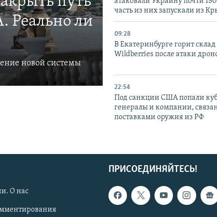
закрыть путь
атаковали Украину почти 150
часть из них запускали из К
. Реально ли
09:28
В Екатеринбурге горит склад
Wildberries после атаки дрон
ление новой системы
22:54
Под санкции США попали ку
генералы и компании, связа
поставками оружия из РФ
ПРИСОЕДИНЯЙТЕСЬ!
и. О нас
омментирования