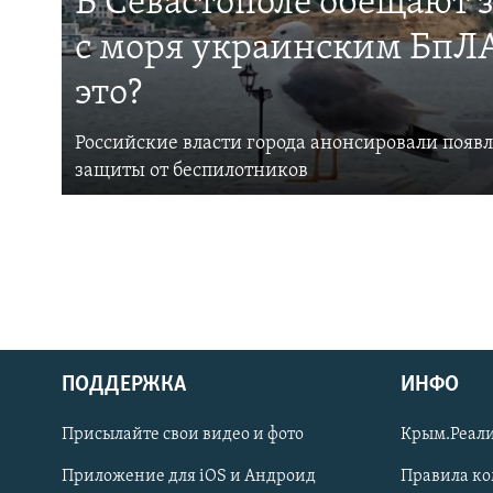
В Севастополе обещают 
с моря украинским БпЛА
это?
Российские власти города анонсировали появ
защиты от беспилотников
ПОДДЕРЖКА
ИНФО
Українською
Присылайте свои видео и фото
Крым.Реали
Qırımtatar
Приложение для iOS и Андроид
Правила к