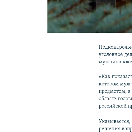
Подконтрольн
уголовное де
мужчина «жес
«Как показал
котором мужч
предметом, а
область голо
российской п
Указывается,
решения вопр