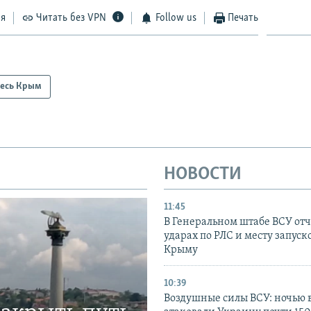
ся
Читать без VPN
Follow us
Печать
есь Крым
НОВОСТИ
11:45
В Генеральном штабе ВСУ отч
ударах по РЛС и месту запуск
Крыму
10:39
Воздушные силы ВСУ: ночью 