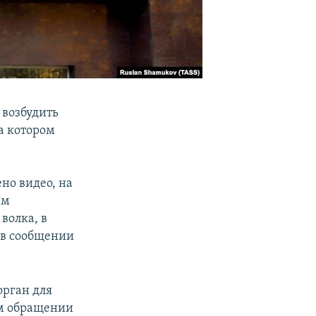
 возбудить
а котором
но видео, на
ым
волка, в
 в сообщении
орган для
ом обращении