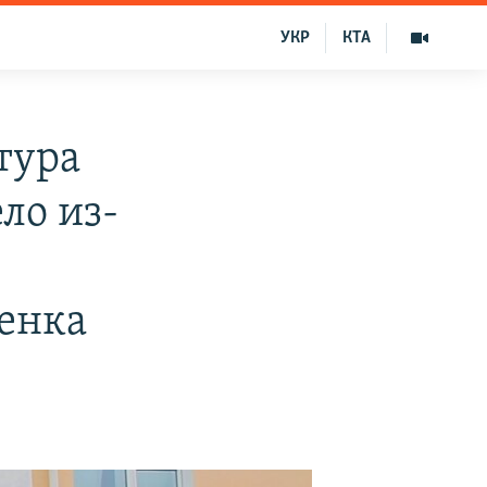
УКР
КТА
тура
ло из-
енка