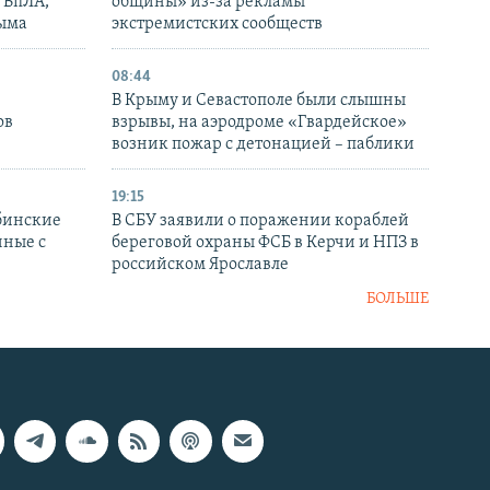
 БпЛА,
общины» из-за рекламы
рыма
экстремистских сообществ
08:44
В Крыму и Севастополе были слышны
ов
взрывы, на аэродроме «Гвардейское»
возник пожар с детонацией – паблики
19:15
бинские
В СБУ заявили о поражении кораблей
нные с
береговой охраны ФСБ в Керчи и НПЗ в
российском Ярославле
БОЛЬШЕ