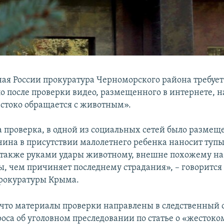
ая России прокуратура Черноморского района требует
ло после проверки видео, размещенного в интернете, н
токо обращается с животным».
а проверка, в одной из социальных сетей было размеще
ина в присутствии малолетнего ребенка наносит туп
 также руками удары животному, внешне похожему на 
вы, чем причиняет последнему страдания», – говорится
рокуратуры Крыма.
 что материалы проверки направлены в следственный 
оса об уголовном преследовании по статье о «жесток