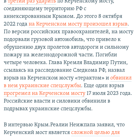
в
третий раз ударить
по Керченскому мосту,
соединяющему территорию РФ с
аннексированным Крымом. До этого 8 октября
2022 года
на Керченском мосту произошел взрыв
.
По версии российских правоохранителей, на мосту
подорвали грузовой автомобиль, что привело к
обрушению двух пролетов автодороги и сильному
пожару на железнодорожной части. Погибли
четыре человека. Глава Кремля Владимир Путин,
ссылаясь на расследование Следкома РФ, назвал
взрыв на Керченском мосту «терактом» и
обвинил
в нем украинские спецслужбы
. Еще один взрыв
прогремел на Керченском мосту
17 июля 2023 года.
Российские власти и силовики обвинили в
подрывах украинские спецслужбы.
В интервью Крым.Реалии Неижпапа заявил, что
Керченский мост является
сложной целью для