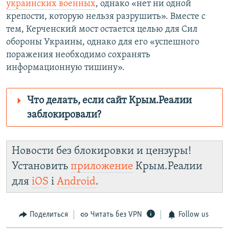
украинских военных
, однако «нет ни одной
крепости, которую нельзя разрушить». Вместе с
тем, Керченский мост остается целью для Сил
обороны Украины, однако для его «успешного
поражения необходимо сохранять
информационную тишину».
Что делать, если сайт Крым.Реалии
заблокировали?
Роскомнадзор пытается заблокировать
Крым.Реалии
Новости без блокировки и цензуры!
зеркального
Установить
приложение
Крым.Реалии
сайта: https://d1gydayz2w70yv.cloudfront.net/
для
iOS
і
Android
.
Telegram
Instagram
Viber
установить VPN
.
Поделиться
Читать без VPN
Follow us