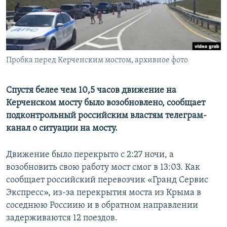
ПРИСОЕДИНЯЙТЕСЬ!
ПОБЕДИТЕЛЕЙ НЕ СУДЯТ?
КРЫМ.НЕПОКОРЕННЫЙ
ELIFBE
Пробка перед Керченским мостом, архивное фото
УКРАИНСКАЯ ПРОБЛЕМА КРЫМА
Все сайты RFE/RL
Спустя белее чем 10,5 часов движение на
Керченском мосту было возобновлено, сообщает
подконтрольный российским властям телеграм-
канал о ситуации на мосту.
Движение было перекрыто с 2:27 ночи, а
возобновить свою работу мост смог в 13:03. Как
сообщает российский перевозчик «Гранд Сервис
Экспресс», из-за перекрытия моста из Крыма в
соседнюю Россиию и в обратном направлении
задерживаются 12 поездов.