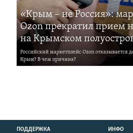
«Крым – не Россия»: ма
Ozon прекратил прием н
на Крымском полуостро
Российский маркетплейс Ozon отказывается до
Крым? В чем причина?
ПОДДЕРЖКА
ИНФО