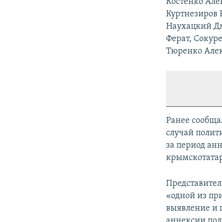
Костенко Але
Куртнезиров 
Наухацкий Дм
Ферат, Сокур
Тюренко Алек
Ранее сообща
случай полит
за период ан
крымскотатар
Представител
«одной из пр
выявление и 
аннексии полу