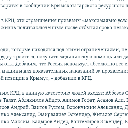
говорится в сообщении Крымскотатарского ресурсного 
 в КРЦ, эти ограничения призваны «максимально усл
жизнь политзаключенным после отбытия срока незак
юди, которые находятся под этими ограничениями, не
рудоустроиться, получить медицинскую помощь или д
ьготы. Добавим, что Россия использует абсолютно все
 машины для показательных наказаний за проявлени
й позиции в Крыму», – добавили в КРЦ.
ным КРЦ, в данную категорию людей входят: Аббозов С
 Талят, Аблякимов Айдер, Алимов Рефат, Асанов Али, 
зеров Андрей, Ваитов Рустем, Ворончихин Александр, 
енко Александр, Эмирвалиев Эскендер, Жигалов Серге
нко Максим, Кадыров Айдер, Кантемиров Эскендер, 