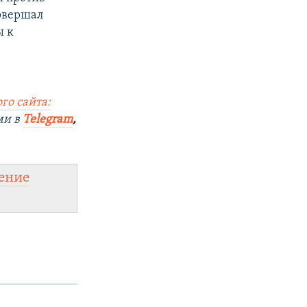
совершал
ы к
го сайта:
ми в
Telegram
,
ение