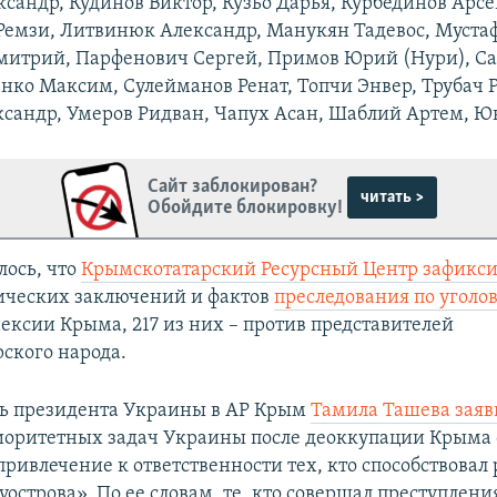
ксандр, Кудинов Виктор, Кузьо Дарья, Курбединов Арсе
Ремзи, Литвинюк Александр, Манукян Тадевос, Муста
итрий, Парфенович Сергей, Примов Юрий (Нури), Са
енко Максим, Сулейманов Ренат, Топчи Энвер, Трубач Р
сандр, Умеров Ридван, Чапух Асан, Шаблий Артем, Ю
Сайт заблокирован?
читать >
Обойдите блокировку!
лось, что
Крымскотатарский Ресурсный Центр зафикс
ических заключений и фактов
преследования по угол
нексии Крыма, 217 из них – против представителей
ского народа.
ь президента Украины в АР Крым
Тамила Ташева заяв
иоритетных задач Украины после деоккупации Крыма 
привлечение к ответственности тех, кто способствовал
острова». По ее словам, те, кто совершал преступлени