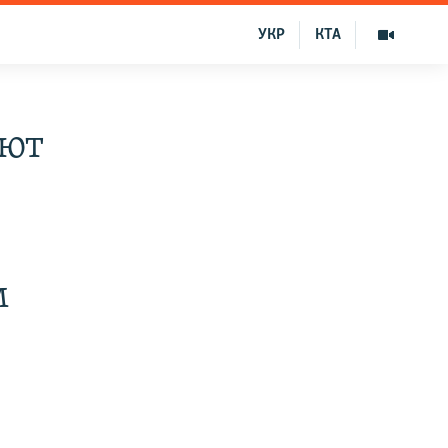
УКР
КТА
еют
м