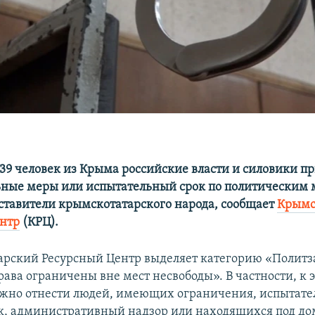
39 человек из Крыма российские власти и силовики 
ные меры или испытательный срок по политическим 
дставители крымскотатарского народа, сообщает
Крымс
нтр
(КРЦ).
арский Ресурсный Центр выделяет категорию «Полит
ава ограничены вне мест несвободы». В частности, к 
жно отнести людей, имеющих ограничения, испытате
к, административный надзор или находящихся под 