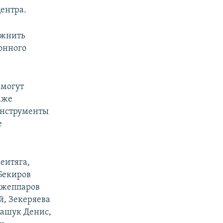
центра.
ожнить
онного
 могут
аже
 инструменты
е
еитяга,
Бекиров
Джеппаров
й, Зекеряева
Кашук Денис,