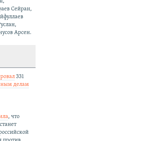
н,
фаев Сейран,
йфуллаев
услан,
нусов Арсен.
ировал
331
овным делам
ила
, что
станет
 российской
я против