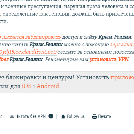
 и военные преступления, нарушал права человека и 
, определенные как геноцид, должны быть привлечен
сти.
 пытается заблокировать
доступ к сайту
Крым.Реалии
.
енно читать
Крым.Реалии
можно с помощью
зеркально
ydj15jee.cloudfront.net/
следите за основными новостя
iber
Крым.Реалии
. Рекомендуем вам
установить VPN
.
ез блокировки и цензуры! Установить
прилож
лии для
iOS
і
Android
.
ся
Читать без VPN
Follow us
Печать