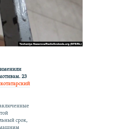
применили
мотивам. 23
котатарский
заключенные
этой
льный срок,
домашним