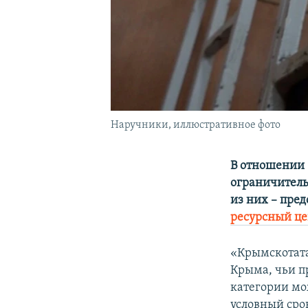
Наручники, иллюстративное фото
В отношении 
ограничитель
из них – пре
ресурсный це
«Крымскотат
Крыма, чьи пр
категории мо
условный сро