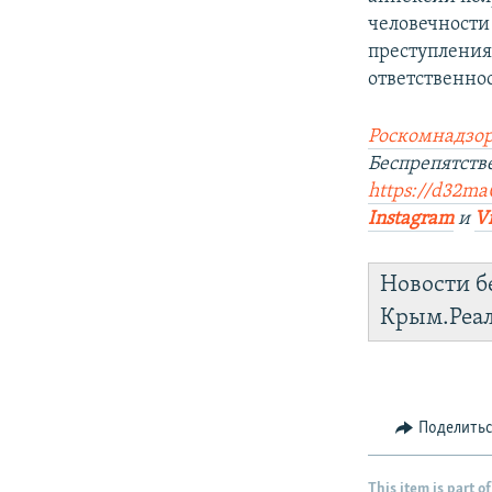
человечности
преступления
ответственно
Роскомнадзор
Беспрепятств
https://d32ma0
Instagram
и
V
Новости б
Крым.Реа
Поделить
This item is part of