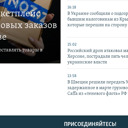
16:18
ркетплейс
В Украине сообщили о подоз
бывшим налоговикам из Кры
овых заказов
которые перешли на сторону
ве
15:02
ставлять товары в
Российский дрон атаковал м
Херсоне, пострадали пять чел
украинские власти
13:58
В Швеции решили передать 
задержанное в марте грузово
Caffa из «теневого флота» РФ
ПРИСОЕДИНЯЙТЕСЬ!