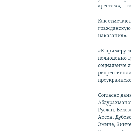
арестом», – 
Как отмечают
гражданскую 
наказания».
«К примеру л
полноценно т
социальные л
репрессивной
проукраинско
Согласно дан
Абдурахманов
Руслан, Бело
Арсен, Дубов
Эмине, Зинче