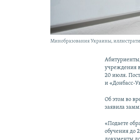
Минобразования Украины, иллюстрати
Абитуриенты,
учреждения в
20 июля. Пос
и «Донбасс-У
Об этом во в
заявила замм
«Подаете обр
обучения до 
документы до