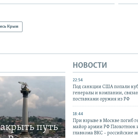
есь Крым
НОВОСТИ
22:54
Под санкции США попали ку
генералы и компании, связа
поставками оружия из РФ
18:44
При взрыве в Москве погиб г
закрыть путь
майор армии РФ Плохотнюк и
главкома ВКС – российские 