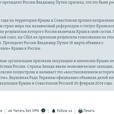
 президент России Владимир Путин признал, что это были р
14 года на территории Крыма и Севастополя прошел непризна
м стран мира так называемый референдум о статусе Крымско
 по результатам которого Россия включила Крым в свой состав.
ий союз, ни США не признали результаты голосования на это
. Президент России Владимир Путин 18 марта объявил о
нии» Крыма к России.
ые организации признали оккупацию и аннексию Крыма н
йствия России. Страны Запада ввели экономические санкции.
ексию полуострова и называет это «восстановлением истори
сти». Верховная Рада Украины официально объявила датой на
купации Крыма и Севастополя Россией 20 февраля 2014 года.
ся
Читать без VPN
Follow us
Печать