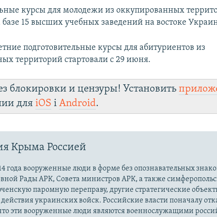
ьные курсы для молодежи из оккупированных террит
а базе 15 высших учебных заведений на востоке Украин
етние подготовительные курсы для абитуриентов из
ых территорий стартовали с 29 июня.
ез блокировки и цензуры! Установить
прилож
лии для
iOS
і
Android
.
ия Крыма Россией
14 года вооруженные люди в форме без опознавательных знако
овной Рады АРК, Совета министров АРК, а также симферополь
рченскую паромную переправу, другие стратегические объект
действия украинских войск. Российские власти поначалу от
 что эти вооруженные люди являются военнослужащими росси