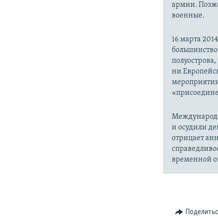
армии. Позже
военные.
16 марта 20
большинство
полуострова,
ни Европейск
мероприятии
«присоедине
Международн
и осудили де
отрицает анн
справедливо
временной ок
Поделить