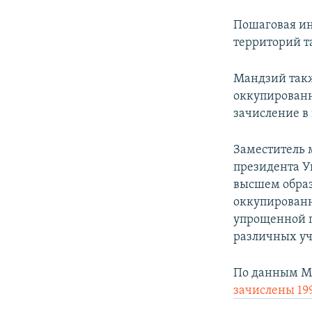
Пошаговая ин
территорий т
Мандзий такж
оккупированн
зачисление в
Заместитель 
президента 
высшем образ
оккупированн
упрощенной пр
различных уч
По данным Ми
зачислены 19