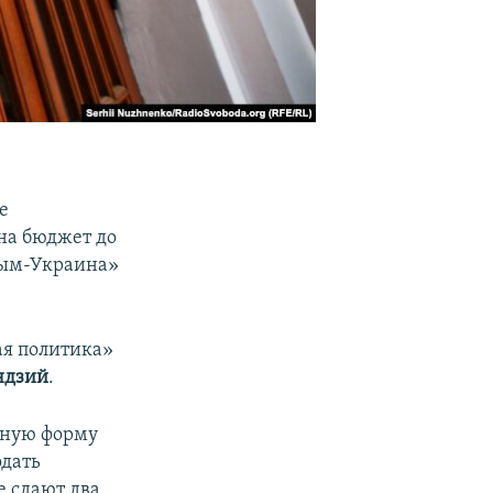
е
на бюджет до
рым-Украина»
ая политика»
ндзий
.
тную форму
одать
е сдают два