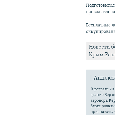
Подготовител
проводятся н
Бесплатные л
оккупированн
Новости б
Крым.Реа
Аннекс
В феврале 20
здание Верх
аэропорт, Ке
блокировали 
признавать,