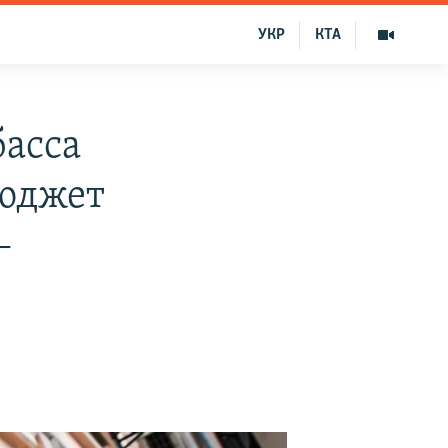
УКР
КТА
асса
бюджет
–