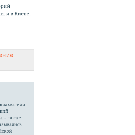
орий
ы и в Киеве.
ение
в захватили
ский
ы, а также
казывались
йской