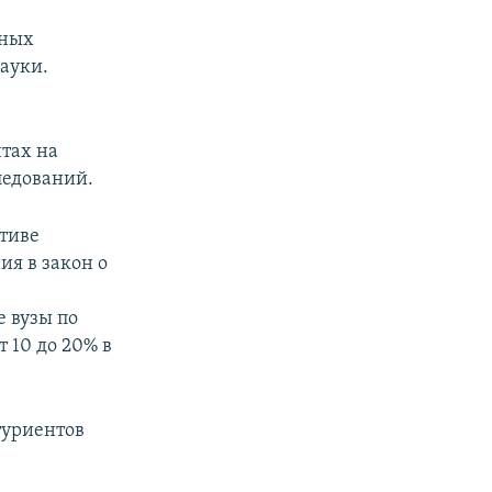
нных
ауки.
тах на
ледований.
ативе
я в закон о
 вузы по
т 10 до 20% в
туриентов