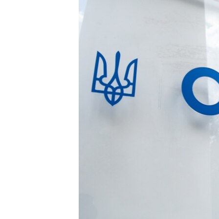
ПОБЕДИТЕЛЕЙ НЕ СУДЯТ?
КРЫМ.НЕПОКОРЕННЫЙ
ELIFBE
УКРАИНСКАЯ ПРОБЛЕМА КРЫМА