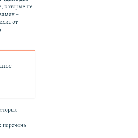
е, которые не
замен –
исит от
й
нное
которые
х перечень