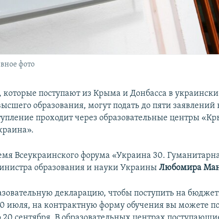
вное фото
 которые поступают из Крыма и Донбасса в украински
ысшего образования, могут подать до пяти заявлений 
тупление проходит через образовательные центры «К
краина».
ремя Всеукраинского форума «Украина 30. Гуманитарн
инистра образования и науки Украины
Любомира Ма
азовательную декларацию, чтобы поступить на бюдже
20 июля, на контрактную форму обучения вы можете п
 20 сентября. В образовательных центрах поступающи