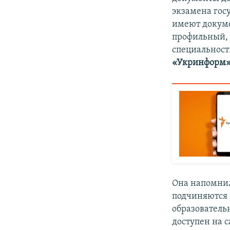
экзамена гос
имеют докуме
профильный, 
специальност
«Укринформ
Она напомнил
подчиняются 
образователь
доступен на 