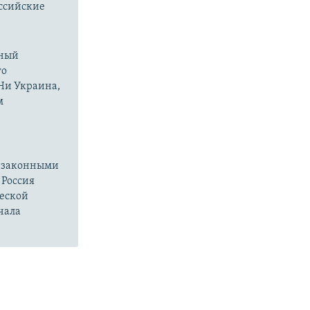
оссийские
нный
го
 Ни Украина,
м
езаконными
 Россия
ческой
чала