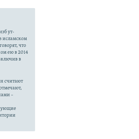
зб ут-
в исламском
оворят, что
ом ею в 2014
 включив в
ан считают
отмечают,
нами –
едующие
ритории