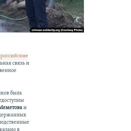
 российские
льная связь и
твенное
иков была
недоступны
Меметова
и
адержанных
Следственные
казано в