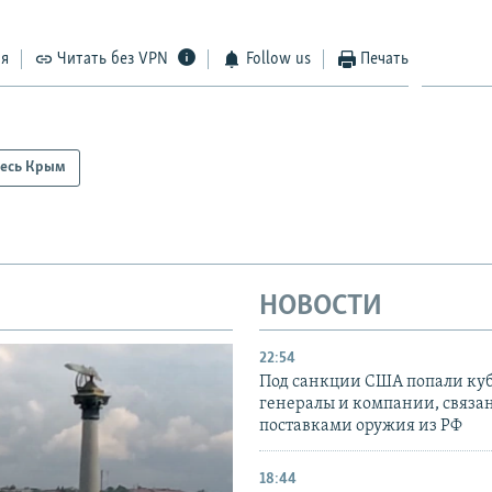
ся
Читать без VPN
Follow us
Печать
есь Крым
НОВОСТИ
22:54
Под санкции США попали ку
генералы и компании, связа
поставками оружия из РФ
18:44