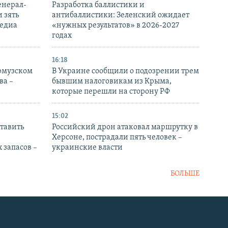
енерал-
Разработка баллистики и
 зять
антибаллистики: Зеленский ожидает
медиа
«нужных результатов» в 2026-2027
годах
16:18
Ормузском
В Украине сообщили о подозрении трем
ва –
бывшим налоговикам из Крыма,
которые перешли на сторону РФ
15:02
тавить
Российский дрон атаковал маршрутку в
Херсоне, пострадали пять человек –
 запасов –
украинские власти
БОЛЬШЕ