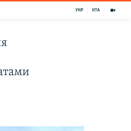
УКР
КТА
ля
катами