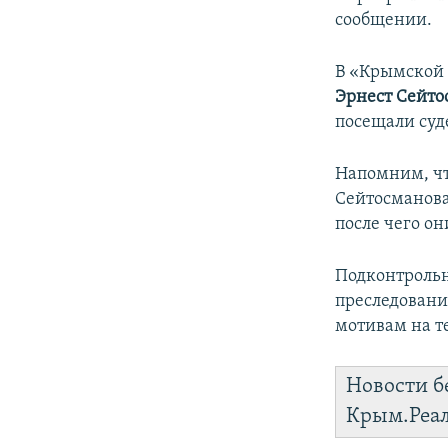
сообщении.
В «Крымской 
Эрнест Сейто
посещали суд
Напомним, чт
Сейтосманова
после чего о
Подконтрольн
преследовани
мотивам на т
Новости б
Крым.Реа