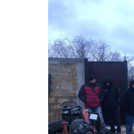
ПОБЕДИТЕЛЕЙ НЕ СУДЯТ?
КРЫМ.НЕПОКОРЕННЫЙ
ELIFBE
УКРАИНСКАЯ ПРОБЛЕМА КРЫМА