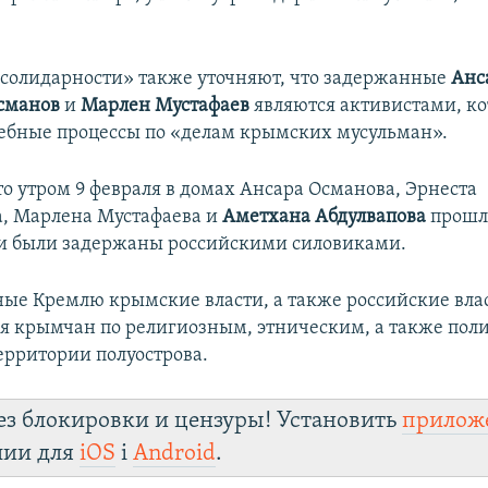
солидарности» также уточняют, что задержанные
Анс
сманов
и
Марлен Мустафаев
являются активистами, к
ебные процессы по «делам крымских мусульман».
о утром 9 февраля в домах Ансара Османова, Эрнеста
, Марлена Мустафаева и
Аметхана Абдулвапова
прошл
ни были задержаны российскими силовиками.
ые Кремлю крымские власти, а также российские вла
я крымчан по религиозным, этническим, а также пол
ерритории полуострова.
ез блокировки и цензуры! Установить
прилож
лии для
iOS
і
Android
.