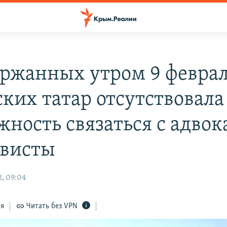
ержанных утром 9 февра
ких татар отсутствовала
жность связаться с адво
ивисты
, 09:04
ся
Читать без VPN