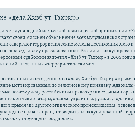
е «дела Хизб ут-Тахрир»
ли международной исламской политической организации «Хи
ывают своей миссией объединение всех мусульманских стран 
 они отвергают террористические методы достижения этого и г
я несправедливому преследованию в России и в оккупированн
Верховный суд России запретил «Хизб ут-Тахрир» в 2003 году,
динений, названных «террористическими».
рестованных и осужденных по «делу Хизб ут-Тахрир» крымч
вание мотивированным по религиозному признаку. Адвокаты 
уемые по этому делу российскими правоохранительными орга
енно крымские татары, а также украинцы, русские, таджики,
цы и крымчане другого этнического происхождения, испов
ународное право запрещает вводить на оккупированной тер
ство оккупирующего государства.