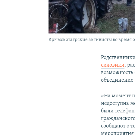
Крымскотатрские активисты во время о
Родственники
силовики
, ра
возможность 
объединение
«На момент п
недоступна м
были телефо
гражданског
сообщают о то
мероприятия 