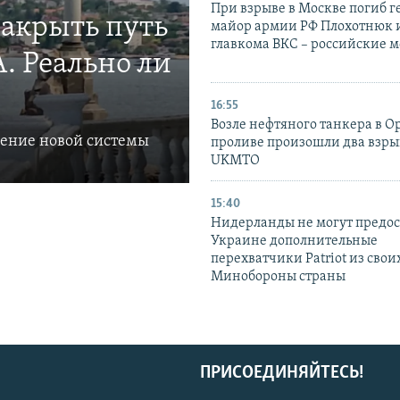
При взрыве в Москве погиб г
закрыть путь
майор армии РФ Плохотнюк и
главкома ВКС – российские 
. Реально ли
16:55
Возле нефтяного танкера в 
ление новой системы
проливе произошли два взры
UKMTO
15:40
Нидерланды не могут предос
Украине дополнительные
перехватчики Patriot из своих
Минобороны страны
ПРИСОЕДИНЯЙТЕСЬ!