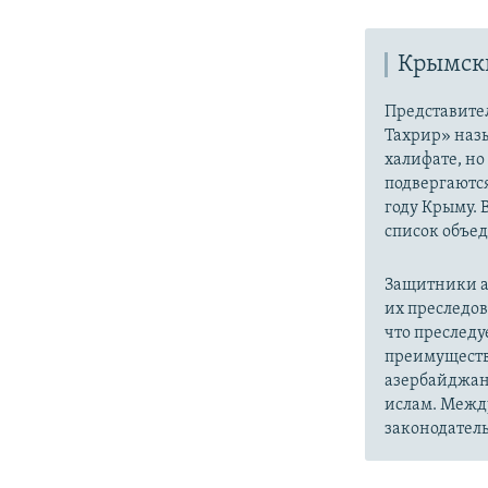
Крымски
Представите
Тахрир» наз
халифате, но
подвергаютс
году Крыму. 
список объе
Защитники а
их преследо
что преслед
преимуществ
азербайджан
ислам. Межд
законодатель