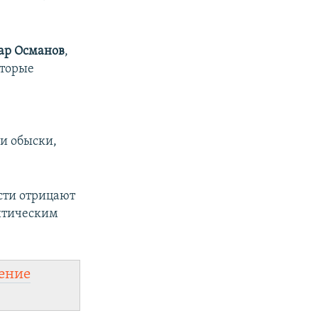
ар Османов
,
оторые
и обыски,
сти отрицают
итическим
ение