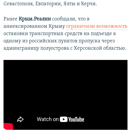
Севастополя, Евпатории, Ялты и Керчи.
Ранее
Крым.Реалии
сообщали, что в
аннексированном Крыму
ограничили возможность
остановки транспортных средств на подъезде к
одному из российских пунктов пропуска через
админграницу полуострова с Херсонской областью.