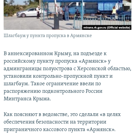
ПРИСОЕДИНЯЙТЕСЬ!
ПОБЕДИТЕЛЕЙ НЕ СУДЯТ?
КРЫМ.НЕПОКОРЕННЫЙ
ELIFBE
Шлагбаум у пункта пропуска в Армянске
УКРАИНСКАЯ ПРОБЛЕМА КРЫМА
Все сайты RFE/RL
В аннексированном Крыму, на подъезде к
российскому пункту пропуска «Армянск» у
админграницы полуострова с Херсонской областью,
установили контрольно-пропускной пункт и
шлагбаум. Такое ограничение ввели по
распоряжению подконтрольного России
Минтранса Крыма.
Как поясняют в ведомстве, это сделали «в целях
обеспечения безопасности на территории
приграничного кассового пункта «Армянск».