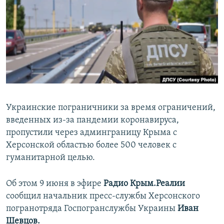
ПРИСОЕДИНЯЙТЕСЬ!
ПОБЕДИТЕЛЕЙ НЕ СУДЯТ?
КРЫМ.НЕПОКОРЕННЫЙ
ELIFBE
УКРАИНСКАЯ ПРОБЛЕМА КРЫМА
Все сайты RFE/RL
Украинские пограничники за время ограничений,
введенных из-за пандемии коронавируса,
пропустили через админграницу Крыма с
Херсонской областью более 500 человек с
гуманитарной целью.
Об этом 9 июня в эфире
Радио Крым.Реалии
сообщил начальник пресс-службы Херсонского
погранотряда Госпогранслужбы Украины
Иван
Шевцов.