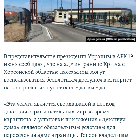
ПРИСОЕДИНЯЙТЕСЬ!
ПОБЕДИТЕЛЕЙ НЕ СУДЯТ?
КРЫМ.НЕПОКОРЕННЫЙ
ELIFBE
УКРАИНСКАЯ ПРОБЛЕМА КРЫМА
Все сайты RFE/RL
В представительстве президента Украины в АРК 19
июня сообщают, что на админгранице Крыма с
Херсонской областью пассажиры могут
воспользоваться бесплатным доступом в интернет
на контрольных пунктах въезда-выезда.
«Эта услуга является сверхважной в период
действия ограничительных мер во время
карантина, а установки приложения «Действуй
дома» является обязательным условием для
пересечения админграницы. Теперь владельцам