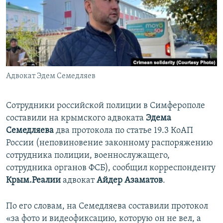
ПРИСОЕДИНЯЙТЕСЬ!
ПОБЕДИТЕЛЕЙ НЕ СУДЯТ?
КРЫМ.НЕПОКОРЕННЫЙ
ELIFBE
УКРАИНСКАЯ ПРОБЛЕМА КРЫМА
Все сайты RFE/RL
Адвокат Эдем Семедляев
Сотрудники российской полиции в Симферополе
составили на крымского адвоката
Эдема
Семедляева
два протокола по статье 19.3 КоАП
России (неповиновение законному распоряжению
сотрудника полиции, военнослужащего,
сотрудника органов ФСБ), сообщил корреспонденту
Крым.Реалии
адвокат
Айдер Азаматов
.
По его словам, на Семедляева составили протокол
«за фото и видеофиксацию, которую он не вел, а