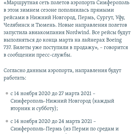
«Маршрутная сеть полетов аэропорта Симферополь
ПРИСОЕДИНЯЙТЕСЬ!
ПОБЕДИТЕЛЕЙ НЕ СУДЯТ?
в этом зимнем сезоне пополнилась прямыми
КРЫМ.НЕПОКОРЕННЫЙ
рейсами в Нижний Новгород, Пермь, Сургут, Уфу,
Челябинск и Тюмень. Новые направления полетов
ELIFBE
запустила авиакомпания Nordwind. Все рейсы будут
УКРАИНСКАЯ ПРОБЛЕМА КРЫМА
выполняться до конца марта на лайнерах Boeing
Все сайты RFE/RL
737. Билеты уже поступили в продажу», – говорится
в сообщении пресс-службы.
Согласно данным аэропорта, направления будут
работать:
с 14 ноября 2020 до 27 марта 2021 –
Симферополь-Нижний Новгород (каждый
вторник и субботу);
с 14 ноября 2020 до 24 марта 2021 –
Симферополь-Пермь (из Перми по средам и