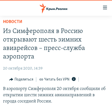
Доступность
ссылки
Вернуться
НОВОСТИ
к
НОВОСТИ
Из Симферополя в Россию
основному
СПЕЦПРОЕКТЫ
содержанию
открывают шесть зимних
ВОДА
Вернутся
ГРУЗ 200
авиарейсов – пресс-служба
к
ИСТОРИЯ
КАРТА ВОЕННЫХ ОБЪЕКТОВ КРЫМА
аэропорта
главной
ЕЩЕ
11 ЛЕТ ОККУПАЦИИ КРЫМА. 11 ИСТОРИЙ СОПРОТИВЛЕНИЯ
навигации
20 октября 2020, 14:39
Вернутся
РАДІО СВОБОДА
ИНТЕРАКТИВ
к
Поделиться
Читать без VPN
КАК ОБОЙТИ БЛОКИРОВКУ
ИНФОГРАФИКА
поиску
В аэропорту Симферополя 20 октября сообщили об
ТЕЛЕПРОЕКТ КРЫМ.РЕАЛИИ
Українською
открытии шести зимних авианаправлений в
СОВЕТЫ ПРАВОЗАЩИТНИКОВ
города соседней России.
Qırımtatar
ПРОПАВШИЕ БЕЗ ВЕСТИ