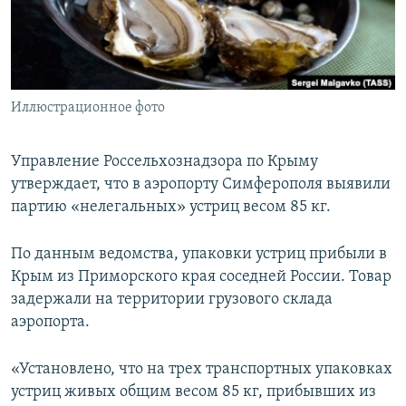
ПРИСОЕДИНЯЙТЕСЬ!
ПОБЕДИТЕЛЕЙ НЕ СУДЯТ?
КРЫМ.НЕПОКОРЕННЫЙ
ELIFBE
Иллюстрационное фото
УКРАИНСКАЯ ПРОБЛЕМА КРЫМА
Все сайты RFE/RL
Управление Россельхознадзора по Крыму
утверждает, что в аэропорту Симферополя выявили
партию «нелегальных» устриц весом 85 кг.
По данным ведомства, упаковки устриц прибыли в
Крым из Приморского края соседней России. Товар
задержали на территории грузового склада
аэропорта.
«Установлено, что на трех транспортных упаковках
устриц живых общим весом 85 кг, прибывших из