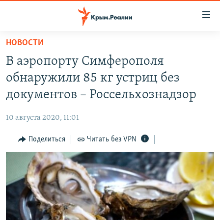
Доступность
ссылки
Вернуться
НОВОСТИ
к
НОВОСТИ
В аэропорту Симферополя
основному
СПЕЦПРОЕКТЫ
содержанию
обнаружили 85 кг устриц без
ВОДА
Вернутся
ГРУЗ 200
документов – Россельхознадзор
к
ИСТОРИЯ
КАРТА ВОЕННЫХ ОБЪЕКТОВ КРЫМА
главной
10 августа 2020, 11:01
ЕЩЕ
11 ЛЕТ ОККУПАЦИИ КРЫМА. 11 ИСТОРИЙ СОПРОТИВЛЕНИЯ
навигации
Вернутся
Поделиться
Читать без VPN
РАДІО СВОБОДА
ИНТЕРАКТИВ
к
КАК ОБОЙТИ БЛОКИРОВКУ
ИНФОГРАФИКА
поиску
ТЕЛЕПРОЕКТ КРЫМ.РЕАЛИИ
Українською
СОВЕТЫ ПРАВОЗАЩИТНИКОВ
Qırımtatar
ПРОПАВШИЕ БЕЗ ВЕСТИ