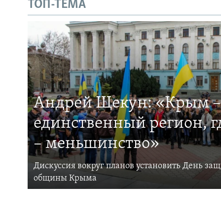
ТОП-ТЕМА
Андрей Щекун: «Крым –
единственный регион, 
– меньшинство»
Дискуссия вокруг планов установить День за
общины Крыма