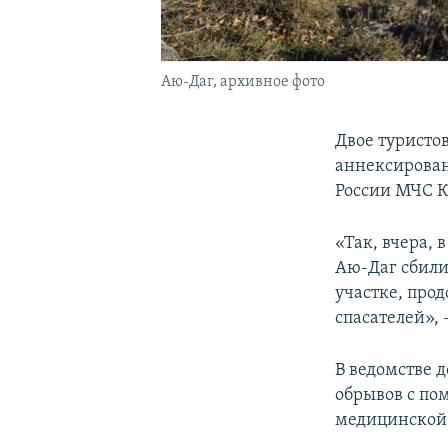
Аю-Даг, архивное фото
Двое туристов
аннексирован
России МЧС 
«Так, вчера, 
Аю-Даг сбили
участке, про
спасателей», 
В ведомстве 
обрывов с по
медицинской 