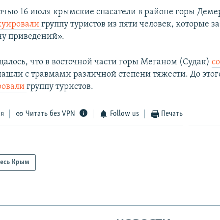
чью 16 июля крымские спасатели в районе горы Дем
куировали
группу туристов из пяти человек, которые з
ну приведений».
щалось, что в восточной части горы Меганом (Судак)
с
нашли с травмами различной степени тяжести. До это
ровали
группу туристов.
ся
Читать без VPN
Follow us
Печать
есь Крым