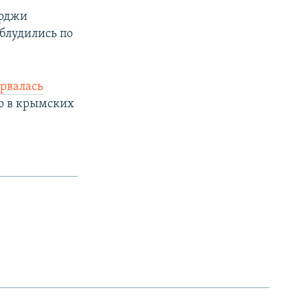
ерджи
аблудились по
орвалась
го в крымских