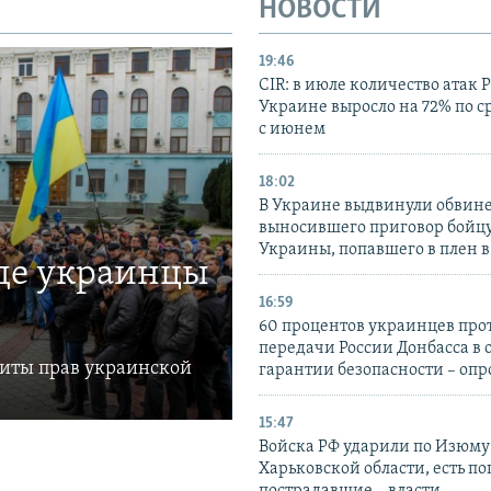
НОВОСТИ
19:46
CIR: в июле количество атак 
Украине выросло на 72% по 
с июнем
18:02
В Украине выдвинули обвине
выносившего приговор бойц
Украины, попавшего в плен 
где украинцы
16:59
60 процентов украинцев про
передачи России Донбасса в 
щиты прав украинской
гарантии безопасности – опр
15:47
Войска РФ ударили по Изюму
Харьковской области, есть п