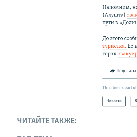
Напомним, но
(Алушта)
эва
пути в «Доли
До этого сооб
туристка.
Ее 
горах
эвакуи
Поделить
This item is part of
Новости
В
ЧИТАЙТЕ ТАКЖЕ: