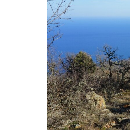
ПОБЕДИТЕЛЕЙ НЕ СУДЯТ?
КРЫМ.НЕПОКОРЕННЫЙ
ELIFBE
УКРАИНСКАЯ ПРОБЛЕМА КРЫМА