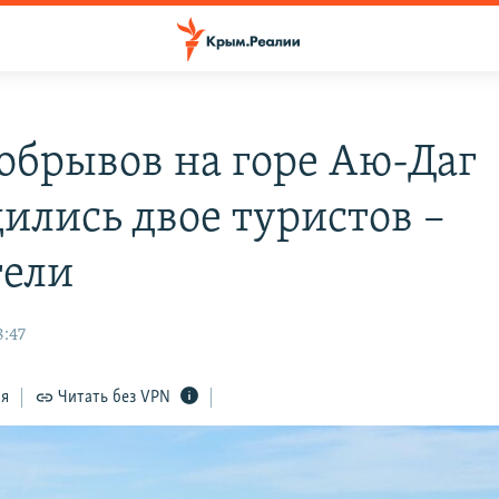
 обрывов на горе Аю-Даг
дились двое туристов –
тели
8:47
ся
Читать без VPN