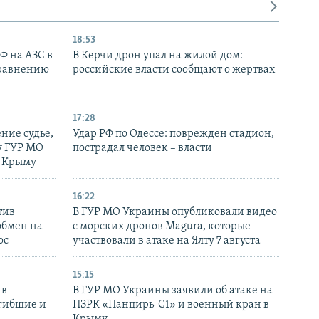
18:53
РФ на АЗС в
В Керчи дрон упал на жилой дом:
сравнению
российские власти сообщают о жертвах
17:28
ние судье,
Удар РФ по Одессе: поврежден стадион,
у ГУР МО
пострадал человек – власти
в Крыму
16:22
тив
В ГУР МО Украины опубликовали видео
обмен на
с морских дронов Magura, которые
ос
участвовали в атаке на Ялту 7 августа
15:15
 в
В ГУР МО Украины заявили об атаке на
огибшие и
ПЗРК «Панцирь-С1» и военный кран в