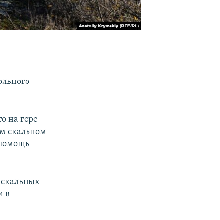
ольного
то на горе
ом скальном
 помощь
о скальных
и в