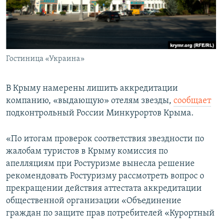
ПРИСОЕДИНЯЙТЕСЬ!
ПОБЕДИТЕЛЕЙ НЕ СУДЯТ?
КРЫМ.НЕПОКОРЕННЫЙ
ELIFBE
Гостиница «Украина»
УКРАИНСКАЯ ПРОБЛЕМА КРЫМА
Все сайты RFE/RL
В Крыму намерены лишить аккредитации
компанию, «выдающую» отелям звезды,
сообщает
подконтрольный России Минкурортов Крыма.
«По итогам проверок соответствия звездности по
жалобам туристов в Крыму комиссия по
апелляциям при Ростуризме вынесла решение
рекомендовать Ростуризму рассмотреть вопрос о
прекращении действия аттестата аккредитации
общественной организации «Объединение
граждан по защите прав потребителей «Курортный