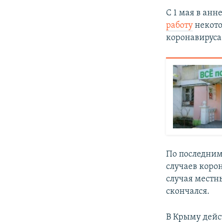
С 1 мая в ан
работу
некото
коронавируса
По последним
случаев корон
случая местны
скончался.
В Крыму дейс