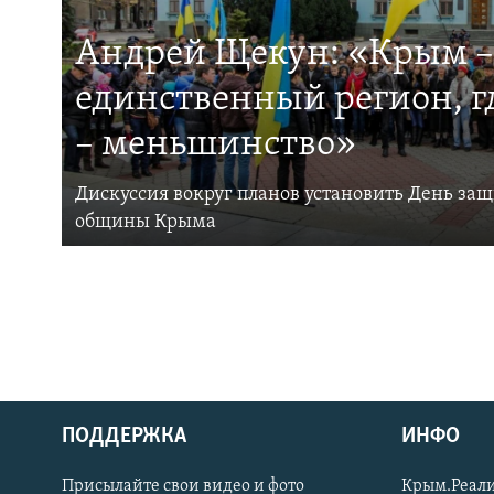
Андрей Щекун: «Крым –
единственный регион, 
– меньшинство»
Дискуссия вокруг планов установить День за
общины Крыма
ПОДДЕРЖКА
ИНФО
Українською
Присылайте свои видео и фото
Крым.Реали