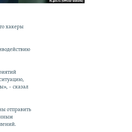
что хакеры
тиводействию
риятий
 ситуацию,
ы», – сказал
ны отправить
анным
млений.