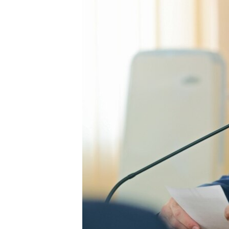
ПОБЕДИТЕЛЕЙ НЕ СУДЯТ?
КРЫМ.НЕПОКОРЕННЫЙ
ELIFBE
УКРАИНСКАЯ ПРОБЛЕМА КРЫМА