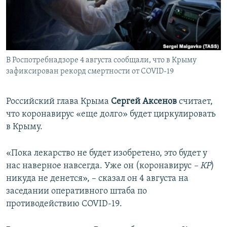
ПРИСОЕДИНЯЙТЕСЬ!
ПОБЕДИТЕЛЕЙ НЕ СУДЯТ?
КРЫМ.НЕПОКОРЕННЫЙ
ELIFBE
В Роспотребнадзоре 4 августа сообщали, что в Крыму
УКРАИНСКАЯ ПРОБЛЕМА КРЫМА
зафиксирован рекорд смертности от COVID-19
Все сайты RFE/RL
Российский глава Крыма
Сергей Аксенов
считает,
что коронавирус «еще долго» будет циркулировать
в Крыму.
«Пока лекарство не будет изобретено, это будет у
нас наверное навсегда. Уже он (коронавирус
– КР
)
никуда не денется», – сказал он 4 августа на
заседании оперативного штаба по
противодействию COVID-19.