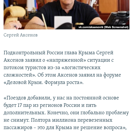
ПРИСОЕДИНЯЙТЕСЬ!
ПОБЕДИТЕЛЕЙ НЕ СУДЯТ?
КРЫМ.НЕПОКОРЕННЫЙ
ELIFBE
Сергей Аксенов
УКРАИНСКАЯ ПРОБЛЕМА КРЫМА
Все сайты RFE/RL
Подконтрольный России глава Крыма Сергей
Аксенов заявил о «напряженной» ситуации с
потоком туристов из-за «логистических
сложностей». Об этом Аксенов заявил на форуме
«Деловой Крым. Формула роста».
«Поездов добавили, у нас на постоянной основе
будет 17 пар из регионов России и пять
дополнительных. Конечно, они глобально проблему
не снимут. Полтора миллиона перевезенных
пассажиров – это для Крыма не решение вопроса»,