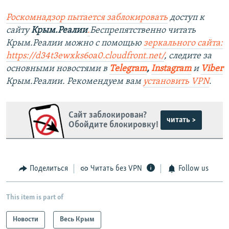
Роскомнадзор пытается заблокировать
доступ к
сайту
Крым.Реалии
.
Беспрепятственно читать
Крым.Реалии можно с помощью
зеркального сайта:
https://d34t3ewxks6oa0.cloudfront.net/
, следите за
основными новостями в
Telegram
,
Instagram
и
Viber
Крым.Реалии. Рекомендуем вам
установить VPN
.
Сайт заблокирован?
читать >
Обойдите блокировку!
Поделиться
Читать без VPN
Follow us
This item is part of
Новости
Весь Крым