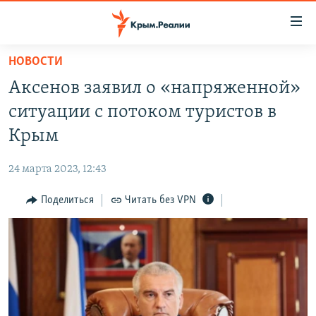
Доступность
ссылки
Вернуться
НОВОСТИ
к
НОВОСТИ
Аксенов заявил о «напряженной»
основному
СПЕЦПРОЕКТЫ
содержанию
ситуации с потоком туристов в
ВОДА
Вернутся
ГРУЗ 200
Крым
к
ИСТОРИЯ
КАРТА ВОЕННЫХ ОБЪЕКТОВ КРЫМА
главной
24 марта 2023, 12:43
ЕЩЕ
11 ЛЕТ ОККУПАЦИИ КРЫМА. 11 ИСТОРИЙ СОПРОТИВЛЕНИЯ
навигации
Вернутся
Поделиться
Читать без VPN
РАДІО СВОБОДА
ИНТЕРАКТИВ
к
КАК ОБОЙТИ БЛОКИРОВКУ
ИНФОГРАФИКА
поиску
ТЕЛЕПРОЕКТ КРЫМ.РЕАЛИИ
Українською
СОВЕТЫ ПРАВОЗАЩИТНИКОВ
Qırımtatar
ПРОПАВШИЕ БЕЗ ВЕСТИ