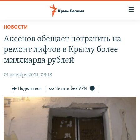
Доступность
ссылки
Вернуться
НОВОСТИ
к
НОВОСТИ
Аксенов обещает потратить на
основному
СПЕЦПРОЕКТЫ
содержанию
ремонт лифтов в Крыму более
ВОДА
Вернутся
ГРУЗ 200
миллиарда рублей
к
ИСТОРИЯ
КАРТА ВОЕННЫХ ОБЪЕКТОВ КРЫМА
главной
01 октября 2021, 09:18
ЕЩЕ
11 ЛЕТ ОККУПАЦИИ КРЫМА. 11 ИСТОРИЙ СОПРОТИВЛЕНИЯ
навигации
Вернутся
Поделиться
Читать без VPN
РАДІО СВОБОДА
ИНТЕРАКТИВ
к
КАК ОБОЙТИ БЛОКИРОВКУ
ИНФОГРАФИКА
поиску
ТЕЛЕПРОЕКТ КРЫМ.РЕАЛИИ
Українською
СОВЕТЫ ПРАВОЗАЩИТНИКОВ
Qırımtatar
ПРОПАВШИЕ БЕЗ ВЕСТИ