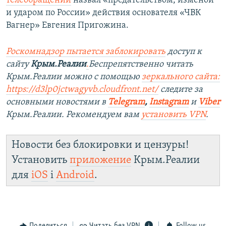
телеобращении
назвал «предательством, изменой
и ударом по России» действия основателя «ЧВК
Вагнер» Евгения Пригожина.
Роскомнадзор пытается заблокировать
доступ к
сайту
Крым.Реалии
.
Беспрепятственно читать
Крым.Реалии можно с помощью
зеркального сайта:
https://d3lp0jctwagyvb.cloudfront.net/
следите за
основными новостями в
Telegram
,
Instagram
и
Viber
Крым.Реалии. Рекомендуем вам
установить VPN
.
Новости без блокировки и цензуры!
Установить
приложение
Крым.Реалии
для
iOS
і
Android
.
Поделиться
Читать без VPN
Follow us