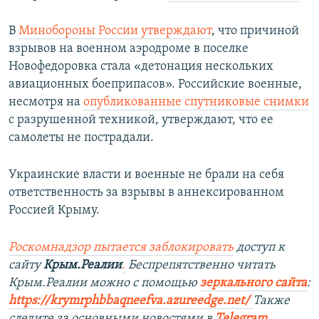
В
Минобороны России утверждают
, что причиной
взрывов на военном аэродроме в поселке
Новофедоровка стала «детонация нескольких
авиационных боеприпасов». Российские военные,
несмотря на
опубликованные спутниковые снимки
с разрушенной техникой, утверждают, что ее
самолеты не пострадали.
Украинские власти и военные не брали на себя
ответственность за взрывы в аннексированном
Россией Крыму.
Роскомнадзор пытается заблокировать
доступ к
сайту
Крым.Реалии
.
Беспрепятственно читать
Крым.Реалии можно с помощью
зеркального сайта
:
https://krymrphbbaqneefva.azureedge.net/
Также
следите за основными новостями в
Telegram
,