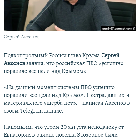
ПРИСОЕДИНЯЙТЕСЬ!
ПОБЕДИТЕЛЕЙ НЕ СУДЯТ?
КРЫМ.НЕПОКОРЕННЫЙ
ELIFBE
Сергей Аксенов
УКРАИНСКАЯ ПРОБЛЕМА КРЫМА
Все сайты RFE/RL
Подконтрольный России глава Крыма
Сергей
Аксенов
заявил, что российская ПВО «успешно
поразило все цели над Крымом».
«На данный момент системы ПВО успешно
поразили все цели над Крымом. Пострадавших и
материального ущерба нет», – написал Аксенов в
своем Telegram канале.
Напомним, что утром 20 августа неподалеку от
Евпатории в районе поселка Заозерное были