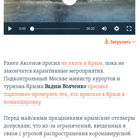
Auto
0:00
26:20
270p
Загрузить
360p
Auto
270p
360p
404p
404p
Ранее Аксенов просил
не ехать в Крым,
пока не
закончатся карантинные мероприятия.
1080p
1080p
Подконтрольный Москве министр курортов и
туризма Крыма
Вадим Волченко
призвал
тщательно проверять тех, кто приехал в Крым в
командировку.
Перед майскими праздниками крымские отельеры
допускали, что из-за ограничений, введенных в
связи с угрозой распространения коронавирусной