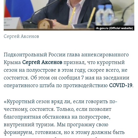
ПРИСОЕДИНЯЙТЕСЬ!
ПОБЕДИТЕЛЕЙ НЕ СУДЯТ?
КРЫМ.НЕПОКОРЕННЫЙ
ELIFBE
Сергей Аксенов
УКРАИНСКАЯ ПРОБЛЕМА КРЫМА
Все сайты RFE/RL
Подконтрольный России глава аннексированного
Крыма
Сергей Аксенов
признал, что курортный
сезон на полуострове в этом году, скорее всего, не
состоится. Об этом он сообщил 7 мая на заседании
оперативного штаба по противодействию
COVID-19
.
«Курортный сезон вряд ли, если говорить по-
честному, состоится. Только, если позволит
благоприятная обстановка на полуострове,
внутренний туризм. Мы программу свою
формируем, готовимся, но к этому должны быть