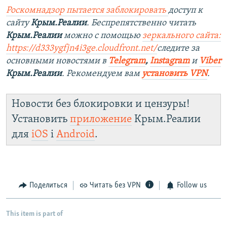
Роскомнадзор пытается заблокировать
доступ к
сайту
Крым.Реалии
. Беспрепятственно читать
Крым.Реалии
можно с помощью
зеркального сайта:
https://d333ygfjn4i3ge.cloudfront.net/
следите за
основными новостями в
Telegram
,
Instagram
и
Viber
Крым.Реалии
. Рекомендуем вам
установить VPN
.
Новости без блокировки и цензуры!
Установить
приложение
Крым.Реалии
для
iOS
і
Android
.
Поделиться
Читать без VPN
Follow us
This item is part of