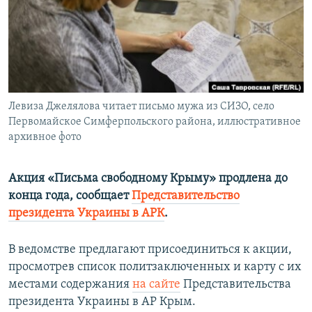
ПРИСОЕДИНЯЙТЕСЬ!
ПОБЕДИТЕЛЕЙ НЕ СУДЯТ?
КРЫМ.НЕПОКОРЕННЫЙ
ELIFBE
УКРАИНСКАЯ ПРОБЛЕМА КРЫМА
Все сайты RFE/RL
Левиза Джелялова читает письмо мужа из СИЗО, село
Первомайское Симферпольского района, иллюстративное
архивное фото
Акция «Письма свободному Крыму» продлена до
конца года, сообщает
Представительство
президента Украины в АРК
.
В ведомстве предлагают присоединиться к акции,
просмотрев список политзаключенных и карту с их
местами содержания
на сайте
Представительства
президента Украины в АР Крым.