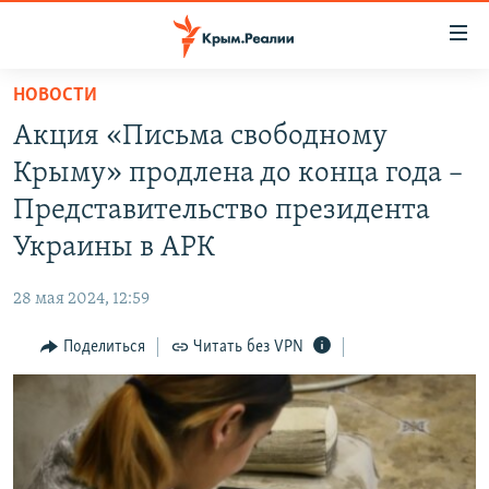
Доступность
ссылки
Вернуться
НОВОСТИ
к
НОВОСТИ
Акция «Письма свободному
основному
СПЕЦПРОЕКТЫ
содержанию
Крыму» продлена до конца года –
ВОДА
Вернутся
ГРУЗ 200
Представительство президента
к
ИСТОРИЯ
КАРТА ВОЕННЫХ ОБЪЕКТОВ КРЫМА
Украины в АРК
главной
ЕЩЕ
11 ЛЕТ ОККУПАЦИИ КРЫМА. 11 ИСТОРИЙ СОПРОТИВЛЕНИЯ
навигации
28 мая 2024, 12:59
Вернутся
РАДІО СВОБОДА
ИНТЕРАКТИВ
к
Поделиться
Читать без VPN
КАК ОБОЙТИ БЛОКИРОВКУ
ИНФОГРАФИКА
поиску
ТЕЛЕПРОЕКТ КРЫМ.РЕАЛИИ
Українською
СОВЕТЫ ПРАВОЗАЩИТНИКОВ
Qırımtatar
ПРОПАВШИЕ БЕЗ ВЕСТИ