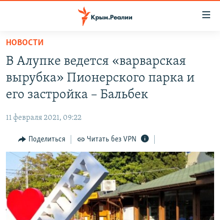
Доступность
ссылки
Вернуться
НОВОСТИ
к
НОВОСТИ
В Алупке ведется «варварская
основному
СПЕЦПРОЕКТЫ
содержанию
вырубка» Пионерского парка и
ВОДА
Вернутся
ГРУЗ 200
его застройка – Бальбек
к
ИСТОРИЯ
КАРТА ВОЕННЫХ ОБЪЕКТОВ КРЫМА
главной
11 февраля 2021, 09:22
ЕЩЕ
11 ЛЕТ ОККУПАЦИИ КРЫМА. 11 ИСТОРИЙ СОПРОТИВЛЕНИЯ
навигации
Вернутся
Поделиться
Читать без VPN
РАДІО СВОБОДА
ИНТЕРАКТИВ
к
КАК ОБОЙТИ БЛОКИРОВКУ
ИНФОГРАФИКА
поиску
ТЕЛЕПРОЕКТ КРЫМ.РЕАЛИИ
Українською
СОВЕТЫ ПРАВОЗАЩИТНИКОВ
Qırımtatar
ПРОПАВШИЕ БЕЗ ВЕСТИ