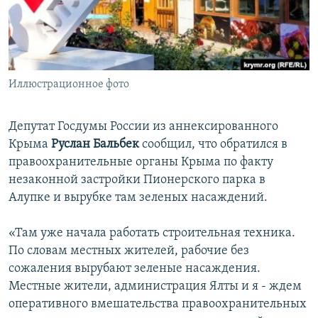
ПРИСОЕДИНЯЙТЕСЬ!
ПОБЕДИТЕЛЕЙ НЕ СУДЯТ?
КРЫМ.НЕПОКОРЕННЫЙ
ELIFBE
Иллюстрационное фото
УКРАИНСКАЯ ПРОБЛЕМА КРЫМА
Все сайты RFE/RL
Депутат Госдумы России из аннексированного
Крыма
Руслан Бальбек
сообщил, что обратился в
правоохранительные органы Крыма по факту
незаконной застройки Пионерского парка в
Алупке и вырубке там зеленых насаждений.
«Там уже начала работать строительная техника.
По словам местных жителей, рабочие без
сожаления вырубают зеленые насаждения.
Местные жители, администрация Ялты и я - ждем
оперативного вмешательства правоохранительных