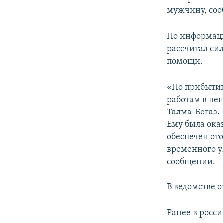
ПОБЕДИТЕЛЕЙ НЕ СУДЯТ?
мужчину, со
КРЫМ.НЕПОКОРЕННЫЙ
По информаци
ELIFBE
рассчитал си
УКРАИНСКАЯ ПРОБЛЕМА КРЫМА
помощи.
«По прибытии
работам в пе
Талма-Богаз.
Ему была ока
обеспечен от
временного у
сообщении.
В ведомстве 
Ранее в росс