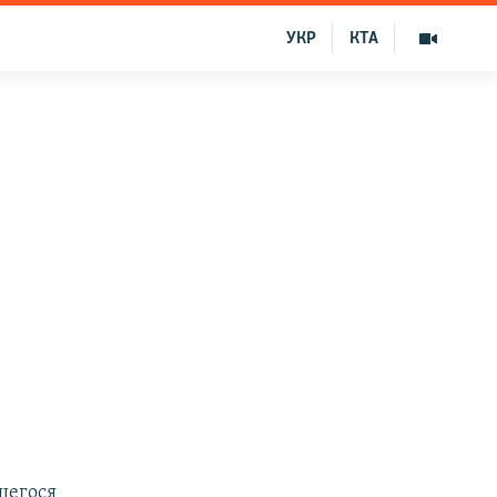
УКР
КТА
шегося