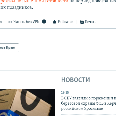
в режим повышенной готовности
на период новогодних
их праздников.
ся
Читать без VPN
Follow us
Печать
есь Крым
НОВОСТИ
19:15
В СБУ заявили о поражении 
береговой охраны ФСБ в Керч
российском Ярославле