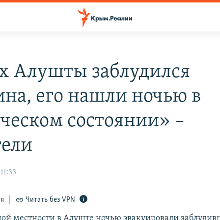
ах Алушты заблудился
на, его нашли ночью в
ческом состоянии» –
тели
11:33
ся
Читать без VPN
ной местности в Алуште ночью эвакуировали заблудив