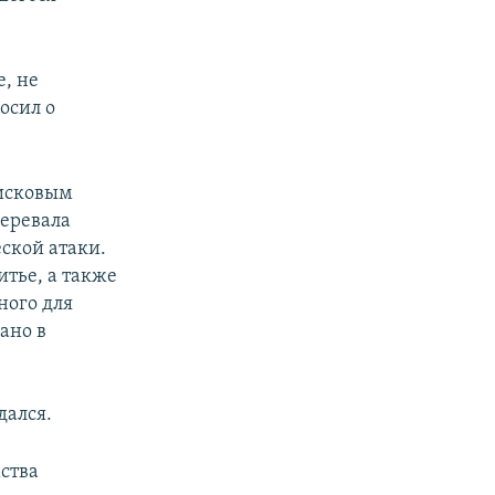
, не
осил о
оисковым
перевала
ской атаки.
итье, а также
ного для
ано в
дался.
ства