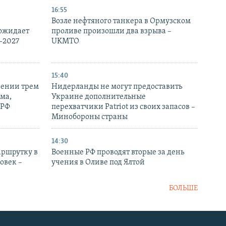
16:55
Возле нефтяного танкера в Ормузском
 ожидает
проливе произошли два взрыва –
-2027
UKMTO
15:40
рении трем
Нидерланды не могут предоставить
ма,
Украине дополнительные
 РФ
перехватчики Patriot из своих запасов –
Минобороны страны
14:30
аршрутку в
Военные РФ проводят вторые за день
овек –
учения в Оливе под Ялтой
БОЛЬШЕ