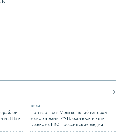
 и
18:44
кораблей
При взрыве в Москве погиб генерал-
и и НПЗ в
майор армии РФ Плохотнюк и зять
главкома ВКС – российские медиа