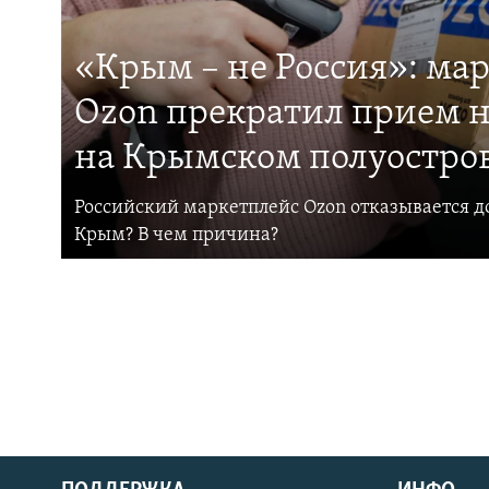
«Крым – не Россия»: ма
Ozon прекратил прием н
на Крымском полуостро
Российский маркетплейс Ozon отказывается до
Крым? В чем причина?