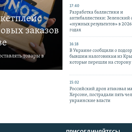
17:40
Разработка баллистики и
ркетплейс
антибаллистики: Зеленский
«нужных результатов» в 2026
овых заказов
годах
ве
16:18
В Украине сообщили о подоз
ставлять товары в
бывшим налоговикам из Кры
которые перешли на сторону
15:02
Российский дрон атаковал м
Херсоне, пострадали пять чел
украинские власти