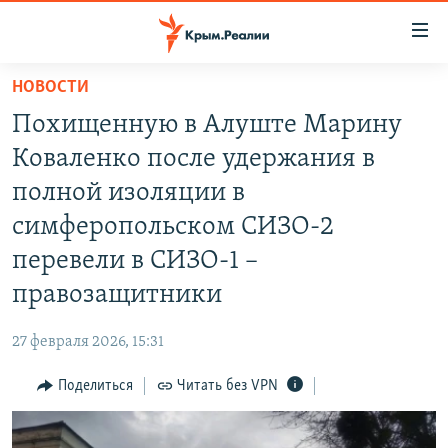
Доступность
ссылки
Вернуться
НОВОСТИ
к
НОВОСТИ
Похищенную в Алуште Марину
основному
СПЕЦПРОЕКТЫ
содержанию
Коваленко после удержания в
ВОДА
Вернутся
ГРУЗ 200
полной изоляции в
к
ИСТОРИЯ
КАРТА ВОЕННЫХ ОБЪЕКТОВ КРЫМА
симферопольском СИЗО-2
главной
ЕЩЕ
11 ЛЕТ ОККУПАЦИИ КРЫМА. 11 ИСТОРИЙ СОПРОТИВЛЕНИЯ
навигации
перевели в СИЗО-1 –
Вернутся
РАДІО СВОБОДА
ИНТЕРАКТИВ
правозащитники
к
КАК ОБОЙТИ БЛОКИРОВКУ
ИНФОГРАФИКА
поиску
27 февраля 2026, 15:31
ТЕЛЕПРОЕКТ КРЫМ.РЕАЛИИ
Українською
Поделиться
Читать без VPN
СОВЕТЫ ПРАВОЗАЩИТНИКОВ
Qırımtatar
ПРОПАВШИЕ БЕЗ ВЕСТИ