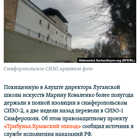
ПРИСОЕДИНЯЙТЕСЬ!
ПОБЕДИТЕЛЕЙ НЕ СУДЯТ?
КРЫМ.НЕПОКОРЕННЫЙ
ELIFBE
УКРАИНСКАЯ ПРОБЛЕМА КРЫМА
Все сайты RFE/RL
Симферопольское СИЗО, архивное фото
Похищенную в Алуште директора Луганской
школы искусств Марину Коваленко более полугода
держали в полной изоляции в симферопольском
СИЗО-2, а две недели назад перевели в СИЗО-1
Симферополя. Об этом правозащитному проекту
«Трибунал.Крымский эпизод»
сообщил источник в
службе исполнения наказаний РФ.