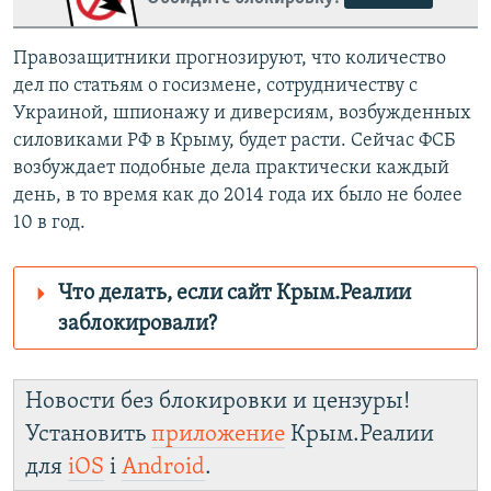
Правозащитники прогнозируют, что количество
дел по статьям о госизмене, сотрудничеству с
Украиной, шпионажу и диверсиям, возбужденных
силовиками РФ в Крыму, будет расти. Сейчас ФСБ
возбуждает подобные дела практически каждый
день, в то время как до 2014 года их было не более
10 в год.
Что делать, если сайт Крым.Реалии
заблокировали?
Роскомнадзор пытается заблокировать
Крым.Реалии
Новости без блокировки и цензуры!
зеркального
Установить
приложение
Крым.Реалии
сайта: https://d11xv2rztqan8s.cloudfront.net/
для
iOS
і
Android
.