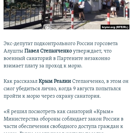
ПРИСОЕДИНЯЙТЕСЬ!
ПОБЕДИТЕЛЕЙ НЕ СУДЯТ?
КРЫМ.НЕПОКОРЕННЫЙ
ELIFBE
УКРАИНСКАЯ ПРОБЛЕМА КРЫМА
Экс-депутат подконтрольного России горсовета
Все сайты RFE/RL
Алушты
Павел Степанченко
утверждает, что
военный санаторий в Партените незаконно
взимает плату за проход к морю.
Как рассказал
Крым Реалии
Степанченко, в этом он
смог убедиться лично, когда 9 августа попытался
пройти к морю через охрану санатория.
«Я решил посмотреть как санаторий «Крым»
Министерства обороны соблюдает закон России в
части обеспечения свободного доступа граждан к