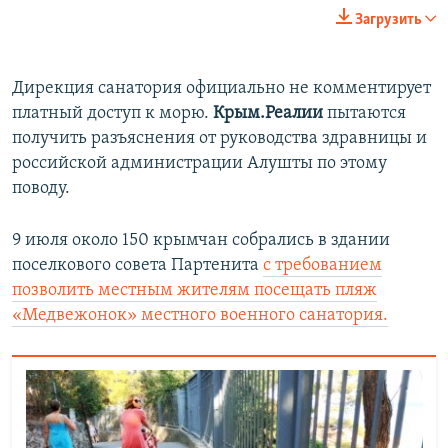
240p
Загрузить
360p
Auto
240p
360p
480p
480p
Дирекция санатория официально не комментирует
платный доступ к морю.
Крым.Реалии
пытаются
720p
720p
1080p
получить разъяснения от руководства здравницы и
1080p
российской администрации Алушты по этому
поводу.
9 июля около 150 крымчан собрались в здании
поселкового совета Партенита
с требованием
позволить местным жителям посещать пляж
«Медвежонок» местного военного санатория.