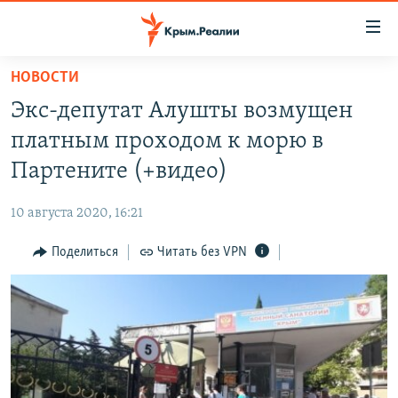
Доступность
ссылки
Вернуться
НОВОСТИ
к
НОВОСТИ
Экс-депутат Алушты возмущен
основному
СПЕЦПРОЕКТЫ
содержанию
платным проходом к морю в
ВОДА
Вернутся
ГРУЗ 200
Партените (+видео)
к
ИСТОРИЯ
КАРТА ВОЕННЫХ ОБЪЕКТОВ КРЫМА
главной
10 августа 2020, 16:21
ЕЩЕ
11 ЛЕТ ОККУПАЦИИ КРЫМА. 11 ИСТОРИЙ СОПРОТИВЛЕНИЯ
навигации
Вернутся
Поделиться
Читать без VPN
РАДІО СВОБОДА
ИНТЕРАКТИВ
к
КАК ОБОЙТИ БЛОКИРОВКУ
ИНФОГРАФИКА
поиску
ТЕЛЕПРОЕКТ КРЫМ.РЕАЛИИ
Українською
СОВЕТЫ ПРАВОЗАЩИТНИКОВ
Qırımtatar
ПРОПАВШИЕ БЕЗ ВЕСТИ