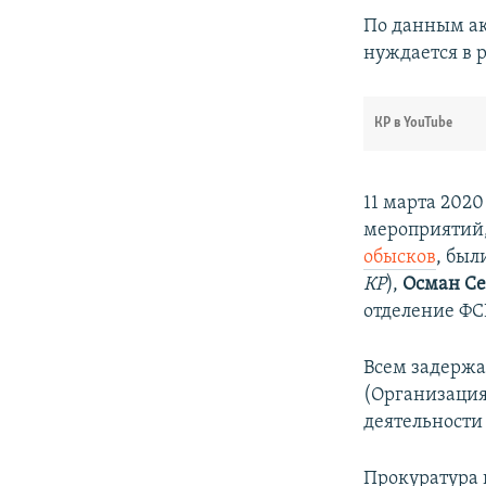
По данным ак
нуждается в 
КР в YouTube
11 марта 202
мероприятий
обысков
, бы
КР
),
Осман С
отделение ФС
Всем задержа
(Организация
деятельности
Прокуратура 