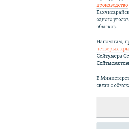
производство
Бахчисарайск
одного уголо
обысков.
Напомним, п
четверых кр
Сейтумера С
Сейтмеметов
В Министерс
связи с обыск