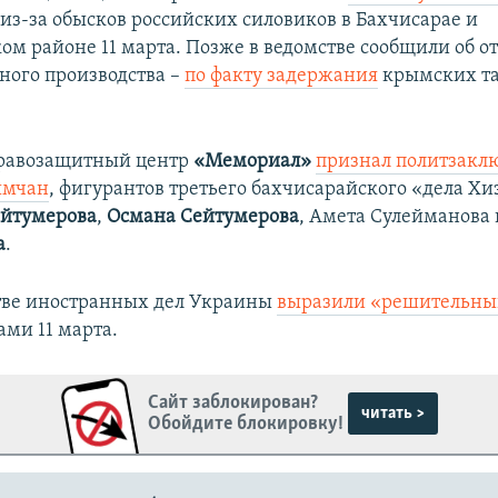
из-за обысков российских силовиков в Бахчисарае и
ом районе 11 марта. Позже в ведомстве сообщили об 
вного производства –
по факту задержания
крымских та
равозащитный центр
«Мемориал»
признал политзак
ымчан
, фигурантов третьего бахчисарайского «дела Хи
ейтумерова
,
Османа Сейтумерова
, Амета Сулейманова 
а
.
тве иностранных дел Украины
выразили «решительны
ами 11 марта.
Сайт заблокирован?
читать >
Обойдите блокировку!