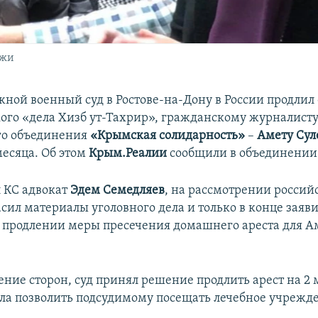
джи
ой военный суд в Ростове-на-Дону в России продлил
ого «дела Хизб ут-Тахрир», гражданскому журналист
го объединения
«Крымская солидарность»
–
Амету Сул
месяца. Об этом
Крым.Реалии
сообщили в объединении
л КС адвокат
Эдем Семедляев
, на рассмотрении россий
сил материалы уголовного дела и только в конце заяв
о продлении меры пресечения домашнего ареста для А
.
ние сторон, суд принял решение продлить арест на 2 м
ла позволить подсудимому посещать лечебное учрежд