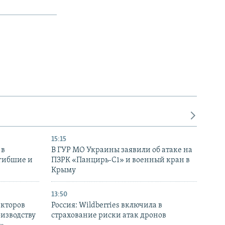
15:15
 в
В ГУР МО Украины заявили об атаке на
огибшие и
ПЗРК «Панцирь-С1» и военный кран в
Крыму
13:50
екторов
Россия: Wildberries включила в
оизводству
страхование риски атак дронов