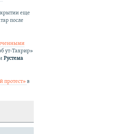
открытии еще
тар после
люченными
зб ут-Тахрир»
и
Рустема
й протест»
в