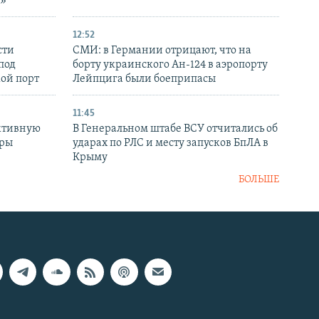
р»
12:52
сти
СМИ: в Германии отрицают, что на
под
борту украинского Ан-124 в аэропорту
кой порт
Лейпцига были боеприпасы
11:45
ктивную
В Генеральном штабе ВСУ отчитались об
уры
ударах по РЛС и месту запусков БпЛА в
в
Крыму
БОЛЬШЕ