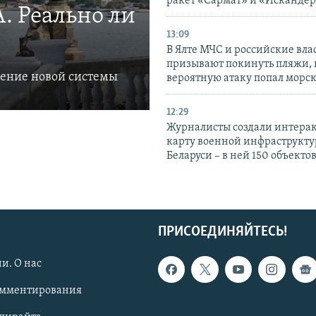
ракет «Сармат» и «Исканде
. Реально ли
13:09
В Ялте МЧС и российские вла
призывают покинуть пляжи, 
ление новой системы
вероятную атаку попал морс
12:29
Журналисты создали интера
карту военной инфраструкт
Беларуси – в ней 150 объекто
ПРИСОЕДИНЯЙТЕСЬ!
и. О нас
омментирования