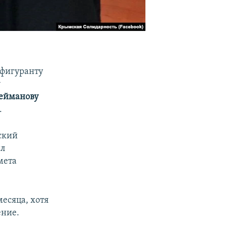
 фигуранту
у
ейманову
.
ский
ил
мета
есяца, хотя
ение.