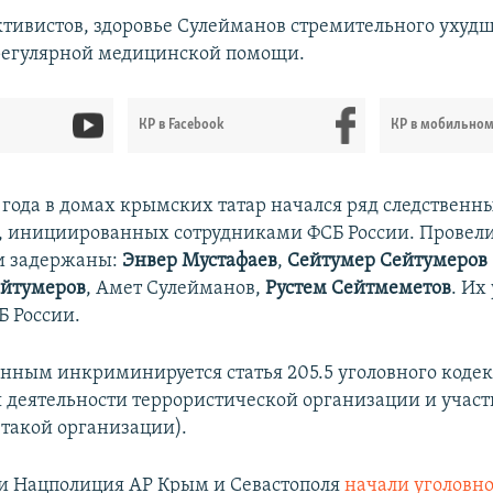
тивистов, здоровье Сулейманов стремительного ухудш
регулярной медицинской помощи.
КР в Facebook
КР в мобильно
0 года в домах крымских татар начался ряд следственн
, инициированных сотрудниками ФСБ России. Провел
ли задержаны:
Энвер Мустафаев
,
Сейтумер Сейтумеров
ейтумеров
, Амет Сулейманов,
Рустем Сейтмеметов
. Их
Б России.
нным инкриминируется статья 205.5 уголовного кодек
 деятельности террористической организации и участ
 такой организации).
и Нацполиция АР Крым и Севастополя
начали уголовн