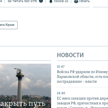
ся
Читать без VPN
Follow us
Печать
есь Крым
НОВОСТИ
15:47
Войска РФ ударили по Изюму
Харьковской области, есть п
пострадавшие – власти
14:40
ЕС ввел санкции против дир
закрыть путь
заводов РФ, причастных к пр