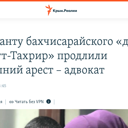
анту бахчисарайского «д
ут-Тахрир» продлили
ний арест – адвокат
3:45
ся
Читать без VPN