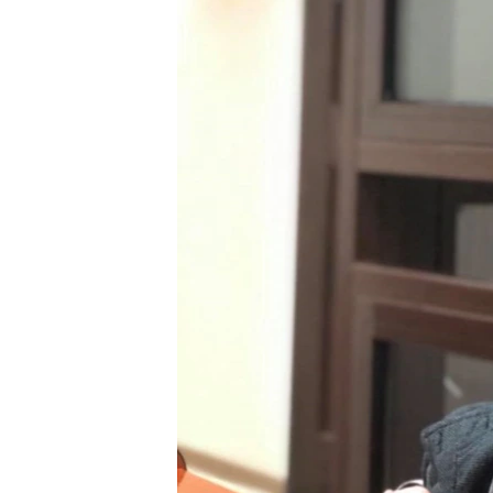
ПОБЕДИТЕЛЕЙ НЕ СУДЯТ?
КРЫМ.НЕПОКОРЕННЫЙ
ELIFBE
УКРАИНСКАЯ ПРОБЛЕМА КРЫМА