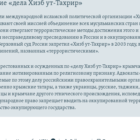
е «дела Хизб ут-Тахрир»
ли международной исламской политической организации «Хи
ывают своей миссией объединение всех мусульманских стран 
 они отвергают террористические методы достижения этого и г
я несправедливому преследованию в России и в оккупированн
Верховный суд России запретил «Хизб ут-Тахрир» в 2003 году,
динений, названных «террористическими».
рестованных и осужденных по «делу Хизб ут-Тахрир» крымч
вание мотивированным по религиозному признаку. Адвокаты 
уемые по этому делу российскими правоохранительными орга
енно крымские татары, а также украинцы, русские, таджики,
цы и крымчане другого этнического происхождения, испов
ународное право запрещает вводить на оккупированной тер
ство оккупирующего государства.