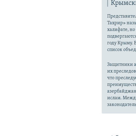
Крымски
Представите
Тахрир» наз
халифате, но
подвергаютс
году Крыму. 
список объе
Защитники а
их преследо
что преслед
преимуществ
азербайджан
ислам. Межд
законодатель