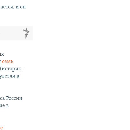
ается, и он
м
ых
и
семь
(историк –
 увезли в
са России
ие в
ое