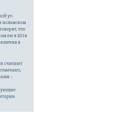
зб ут-
в исламском
оворят, что
ом ею в 2014
 включив в
ан считают
отмечают,
нами –
едующие
ритории