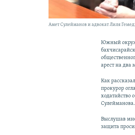
Амет Сулейманов и адвокат Лиля Геме
Южный окружн
бахчисарайск
общественно
арест на два 
Как рассказа
прокурор огла
ходатайство 
Сулейманова
Выслушав мне
защита проси