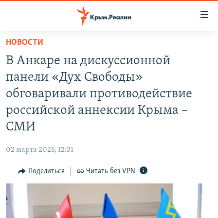
Доступность
ссылки
Вернуться
НОВОСТИ
к
НОВОСТИ
В Анкаре на дискуссионной
основному
СПЕЦПРОЕКТЫ
содержанию
панели «Дух Свободы»
ВОДА
Вернутся
ГРУЗ 200
обговаривали противодействие
к
ИСТОРИЯ
КАРТА ВОЕННЫХ ОБЪЕКТОВ КРЫМА
российской аннексии Крыма –
главной
ЕЩЕ
11 ЛЕТ ОККУПАЦИИ КРЫМА. 11 ИСТОРИЙ СОПРОТИВЛЕНИЯ
навигации
СМИ
Вернутся
РАДІО СВОБОДА
ИНТЕРАКТИВ
к
02 марта 2025, 12:31
КАК ОБОЙТИ БЛОКИРОВКУ
ИНФОГРАФИКА
поиску
Поделиться
Читать без VPN
ТЕЛЕПРОЕКТ КРЫМ.РЕАЛИИ
Українською
СОВЕТЫ ПРАВОЗАЩИТНИКОВ
Qırımtatar
ПРОПАВШИЕ БЕЗ ВЕСТИ