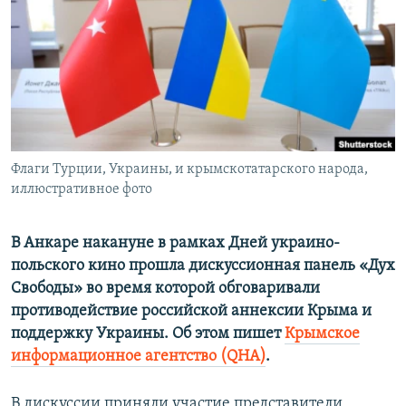
ПРИСОЕДИНЯЙТЕСЬ!
ПОБЕДИТЕЛЕЙ НЕ СУДЯТ?
КРЫМ.НЕПОКОРЕННЫЙ
ELIFBE
УКРАИНСКАЯ ПРОБЛЕМА КРЫМА
Все сайты RFE/RL
Флаги Турции, Украины, и крымскотатарского народа,
иллюстративное фото
В Анкаре накануне в рамках Дней украино-
польского кино прошла дискуссионная панель «Дух
Свободы» во время которой обговаривали
противодействие российской аннексии Крыма и
поддержку Украины. Об этом пишет
Крымское
информационное агентство (QHA)
.
В дискуссии приняли участие представители