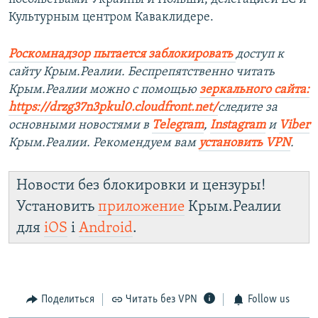
Культурным центром Каваклидере.
Роскомнадзор пытается заблокировать
доступ к
сайту Крым.Реалии. Беспрепятственно читать
Крым.Реалии можно с помощью
зеркального сайта:
https://drzg37n3pkul0.cloudfront.net/
следите за
основными новостями в
Telegram
,
Instagram
и
Viber
Крым.Реалии. Рекомендуем вам
установить VPN
.
Новости без блокировки и цензуры!
Установить
приложение
Крым.Реалии
для
iOS
і
Android
.
Поделиться
Читать без VPN
Follow us