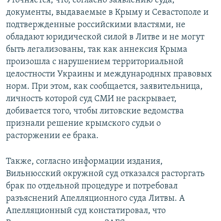
Уточняется, что, согласно заявлению суда,
ПРИСОЕДИНЯЙТЕСЬ!
ПОБЕДИТЕЛЕЙ НЕ СУДЯТ?
документы, выдаваемые в Крыму и Севастополе и
подтвержденные российскими властями, не
КРЫМ.НЕПОКОРЕННЫЙ
обладают юридической силой в Литве и не могут
ELIFBE
быть легализованы, так как аннексия Крыма
произошла с нарушением территориальной
УКРАИНСКАЯ ПРОБЛЕМА КРЫМА
целостности Украины и международных правовых
Все сайты RFE/RL
норм. При этом, как сообщается, заявительница,
личность которой суд СМИ не раскрывает,
добивается того, чтобы литовские ведомства
признали решение крымского судьи о
расторжении ее брака.
Также, согласно информации издания,
Вильнюсский окружной суд отказался расторгать
брак по отдельной процедуре и потребовал
разъяснений Апелляционного суда Литвы. А
Апелляционный суд констатировал, что