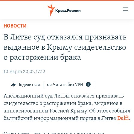
Доступность
ссылки
Вернуться
НОВОСТИ
к
НОВОСТИ
В Литве суд отказался признавать
основному
СПЕЦПРОЕКТЫ
содержанию
выданное в Крыму свидетельство
ВОДА
Вернутся
ГРУЗ 200
о расторжении брака
к
ИСТОРИЯ
КАРТА ВОЕННЫХ ОБЪЕКТОВ КРЫМА
главной
10 марта 2020, 17:12
ЕЩЕ
11 ЛЕТ ОККУПАЦИИ КРЫМА. 11 ИСТОРИЙ СОПРОТИВЛЕНИЯ
навигации
Вернутся
Поделиться
Читать без VPN
РАДІО СВОБОДА
ИНТЕРАКТИВ
к
Апелляционный суд Литвы отказался признавать
КАК ОБОЙТИ БЛОКИРОВКУ
ИНФОГРАФИКА
поиску
свидетельство о расторжении брака, выданное в
ТЕЛЕПРОЕКТ КРЫМ.РЕАЛИИ
аннексированном Россией Крыму. Об этом сообщил
Українською
балтийский информационный портал в Литве
Delfi
.
СОВЕТЫ ПРАВОЗАЩИТНИКОВ
Qırımtatar
ПРОПАВШИЕ БЕЗ ВЕСТИ