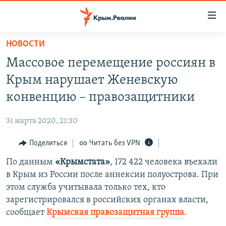
Доступность
ссылки
Вернуться
НОВОСТИ
к
НОВОСТИ
Массовое перемещение россиян в
основному
СПЕЦПРОЕКТЫ
содержанию
Крым нарушает Женевскую
ВОДА
Вернутся
ГРУЗ 200
конвенцию – правозащитники
к
ИСТОРИЯ
КАРТА ВОЕННЫХ ОБЪЕКТОВ КРЫМА
главной
31 марта 2020, 21:30
ЕЩЕ
11 ЛЕТ ОККУПАЦИИ КРЫМА. 11 ИСТОРИЙ СОПРОТИВЛЕНИЯ
навигации
Вернутся
Поделиться
Читать без VPN
РАДІО СВОБОДА
ИНТЕРАКТИВ
к
По данным
«Крымстата»
, 172 422 человека въехали
КАК ОБОЙТИ БЛОКИРОВКУ
ИНФОГРАФИКА
поиску
в Крым из России после аннексии полуострова. При
ТЕЛЕПРОЕКТ КРЫМ.РЕАЛИИ
этом служба учитывала только тех, кто
Українською
зарегистрировался в российских органах власти,
СОВЕТЫ ПРАВОЗАЩИТНИКОВ
Qırımtatar
сообщает
Крымская правозащитная группа
.
ПРОПАВШИЕ БЕЗ ВЕСТИ