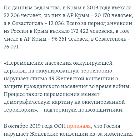
ПРИСОЕДИНЯЙТЕСЬ!
ПОБЕДИТЕЛЕЙ НЕ СУДЯТ?
По данным ведомства, в Крым в 2019 году въехало
32 206 человек, из них в АР Крым – 20 170 человек,
КРЫМ.НЕПОКОРЕННЫЙ
а в Севастополь – 12 036. Всего за период аннексии
ELIFBE
из России в Крым въехало 172 422 человека, в том
числе в АР Крым – 96 351 человек, в Севастополь –
УКРАИНСКАЯ ПРОБЛЕМА КРЫМА
76 071.
Все сайты RFE/RL
«Перемещение населения оккупирующей
державы на оккупированную территорию
нарушает статью 49 Женевской конвенции о
защите гражданского населения во время войны.
Процесс такого перемещения меняет
демографическую картину на оккупированной
территории», – подчеркнули правозащитники.
В октябре 2019 года ООН
признала
, что Россия
нарушает Женевские конвенции из-за изменения