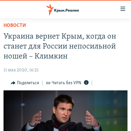
Доступность
ссылки
Вернуться
НОВОСТИ
к
НОВОСТИ
Украина вернет Крым, когда он
основному
СПЕЦПРОЕКТЫ
содержанию
станет для России непосильной
ВОДА
Вернутся
ГРУЗ 200
ношей – Климкин
к
ИСТОРИЯ
КАРТА ВОЕННЫХ ОБЪЕКТОВ КРЫМА
главной
11 мая 2020, 16:21
ЕЩЕ
11 ЛЕТ ОККУПАЦИИ КРЫМА. 11 ИСТОРИЙ СОПРОТИВЛЕНИЯ
навигации
Вернутся
Поделиться
Читать без VPN
РАДІО СВОБОДА
ИНТЕРАКТИВ
к
КАК ОБОЙТИ БЛОКИРОВКУ
ИНФОГРАФИКА
поиску
ТЕЛЕПРОЕКТ КРЫМ.РЕАЛИИ
Українською
СОВЕТЫ ПРАВОЗАЩИТНИКОВ
Qırımtatar
ПРОПАВШИЕ БЕЗ ВЕСТИ