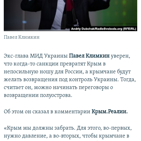
ПРИСОЕДИНЯЙТЕСЬ!
ПОБЕДИТЕЛЕЙ НЕ СУДЯТ?
КРЫМ.НЕПОКОРЕННЫЙ
ELIFBE
Павел Климкин
УКРАИНСКАЯ ПРОБЛЕМА КРЫМА
Все сайты RFE/RL
Экс-глава МИД Украины
Павел Климкин
уверен,
что когда-то санкции превратят Крым в
непосильную ношу для России, а крымчане будут
желать возвращения под контроль Украины. Тогда,
считает он, можно начинать переговоры о
возвращении полуострова.
Об этом он сказал в комментарии
Крым.Реалии.
«Крым мы должны забрать. Для этого, во-первых,
нужно давление, а во-вторых, чтобы крымчане в