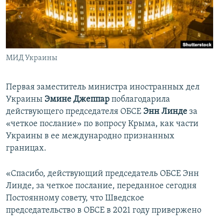
ПРИСОЕДИНЯЙТЕСЬ!
ПОБЕДИТЕЛЕЙ НЕ СУДЯТ?
КРЫМ.НЕПОКОРЕННЫЙ
ELIFBE
МИД Украины
УКРАИНСКАЯ ПРОБЛЕМА КРЫМА
Все сайты RFE/RL
Первая заместитель министра иностранных дел
Украины
Эмине Джеппар
поблагодарила
действующего председателя ОБСЕ
Энн Линде
за
«четкое послание» по вопросу Крыма, как части
Украины в ее международно признанных
границах.
«Спасибо, действующий председатель ОБСЕ Энн
Линде, за четкое послание, переданное сегодня
Постоянному совету, что Шведское
председательство в ОБСЕ в 2021 году привержено