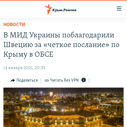
Доступность
ссылки
Вернуться
НОВОСТИ
к
НОВОСТИ
В МИД Украины поблагодарили
основному
СПЕЦПРОЕКТЫ
содержанию
Швецию за «четкое послание» по
ВОДА
Вернутся
ГРУЗ 200
Крыму в ОБСЕ
к
ИСТОРИЯ
КАРТА ВОЕННЫХ ОБЪЕКТОВ КРЫМА
главной
14 января 2021, 20:35
ЕЩЕ
11 ЛЕТ ОККУПАЦИИ КРЫМА. 11 ИСТОРИЙ СОПРОТИВЛЕНИЯ
навигации
Вернутся
Поделиться
Читать без VPN
РАДІО СВОБОДА
ИНТЕРАКТИВ
к
КАК ОБОЙТИ БЛОКИРОВКУ
ИНФОГРАФИКА
поиску
ТЕЛЕПРОЕКТ КРЫМ.РЕАЛИИ
Українською
СОВЕТЫ ПРАВОЗАЩИТНИКОВ
Qırımtatar
ПРОПАВШИЕ БЕЗ ВЕСТИ