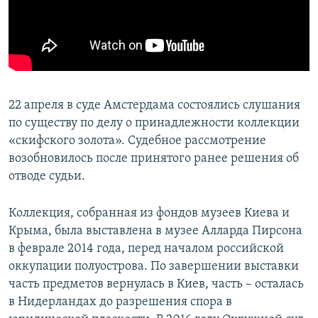
ПРИСОЕДИНЯЙТЕСЬ!
ПОБЕДИТЕЛЕЙ НЕ СУДЯТ?
КРЫМ.НЕПОКОРЕННЫЙ
ELIFBE
УКРАИНСКАЯ ПРОБЛЕМА КРЫМА
22 апреля в суде Амстердама состоялись слушания
Все сайты RFE/RL
по существу по делу о принадлежности коллекции
«скифского золота». Судебное рассмотрение
возобновилось после принятого ранее решения об
отводе судьи.
Коллекция, собранная из фондов музеев Киева и
Крыма, была выставлена в музее Алларда Пирсона
в феврале 2014 года, перед началом российской
оккупации полуострова. По завершении выставки
часть предметов вернулась в Киев, часть – осталась
в Нидерландах до разрешения спора в