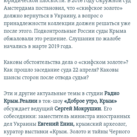
юридической плоскости. В 2016 году Окружной суд
Амстердама постановил, что «скифское золото»
должно вернуться в Украину, а вопрос о
принадлежности коллекции должен решаться уже
после этого. Подконтрольные России суды Крыма
обжаловали это решение. Слушания по жалобе
начались в марте 2019 года.
Каковы обстоятельства дела о «скифском золоте»?
Как прошло заседание суда 22 апреля? Каковы
шансы сторон после отвода судьи?
Эти и другие актуальные темы в студии
Радио
Крым.Реалии
в ток-шоу
«Доброе утро, Крым»
обсуждает ведущий
Сергей Мокрушин
. Его
собеседники: заместитель министра иностранных
дел Украины
Евгений Енин,
крымский археолог,
куратор выставки «Крым. Золото и тайны Черного